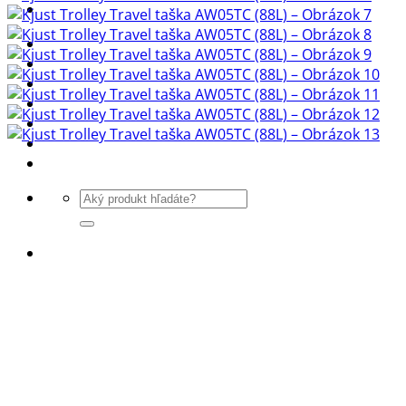
! ! ! S Ú Ť A Ž ! ! !
Výpredaj -%
Produkty
Špičkový UEBLER
Autoriz. servis THULE/UEBLER
Predajne
Naši Uebler Partneri
Hľadať: