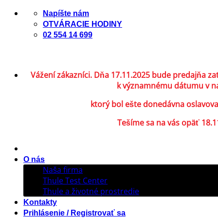
Skip
Napíšte nám
to
OTVÁRACIE HODINY
content
02 554 14 699
Vážení zákazníci. Dňa 17.11.2025 bude predajňa za
k významnému dátumu v naš
ktorý bol ešte donedávna oslavov
Tešíme sa na vás opäť 18.11
O nás
Naša firma
Thule Test Center
Thule a životné prostredie
Kontakty
Prihlásenie / Registrovať sa