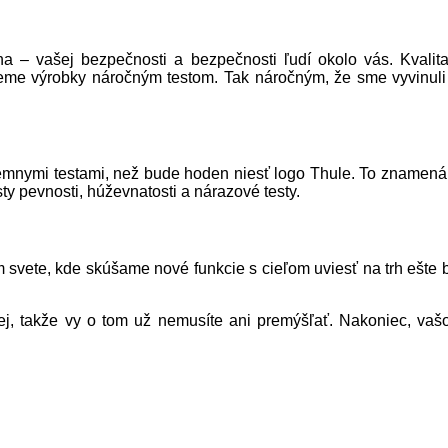
dna – vašej bezpečnosti a bezpečnosti ľudí okolo vás. Kvalita
jeme výrobky náročným testom. Tak náročným, že sme vyvinuli
émnymi testami, než bude hoden niesť logo Thule. To znamená,
y pevnosti, húževnatosti a nárazové testy.
 svete, kde skúšame nové funkcie s cieľom uviesť na trh ešte
j, takže vy o tom už nemusíte ani premýšľať. Nakoniec, vašou