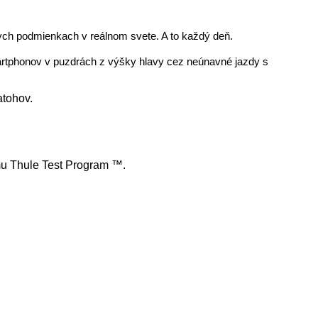
nych podmienkach v reálnom svete. A to každý deň.
artphonov v puzdrách z výšky hlavy cez neúnavné jazdy s
atohov.
mu Thule Test Program ™.