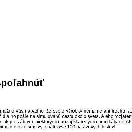
 spoľahnúť
, možno vás napadne, že svoje výrobky nemáme ani trochu radi.
čidla ho pošle na simulovanú cestu okolo sveta. Alebo rozjaren
tak pre zábavu, niektorými naozaj škaredými chemikáliami. Aleb
 minulom roku sme vykonali vyše 100 nárazových testov!