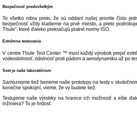
Bezpečnosť predovšetkým
To všetko robia preto, že sú oddaní našej priorite číslo je
bezpečnosť vždy kladieme na prvé miesto, a preto podrobu
Thule”, ktoré ďaleko prekračujú platné normy ISO.
Extrémna testovanie
V centre Thule Test Center ™ musí každý výrobok prejsť extr
vodeodolnosť, odolnosť proti pádom a aerodynamiku až po test
Svet je naše laboratórium
Samozrejme tiež berieme naše prototypy na testy v skutočnom
konečne spokojní, vieme, že vy budete tiež.
Testujeme naše výrobky na hranice ich možností a ešte ďale
inžiniera? To je hrdosť.