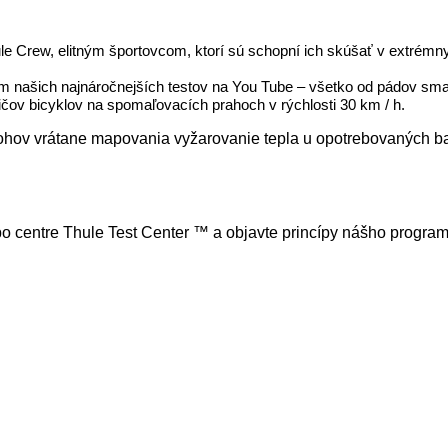
le Crew, elitným športovcom, ktorí sú schopní ich skúšať v extrém
am našich najnáročnejších testov na You Tube – všetko od pádov sm
ov bicyklov na spomaľovacích prahoch v rýchlosti 30 km / h.
ohov vrátane mapovania vyžarovanie tepla u opotrebovaných b
 centre Thule Test Center ™ a objavte princípy nášho progra