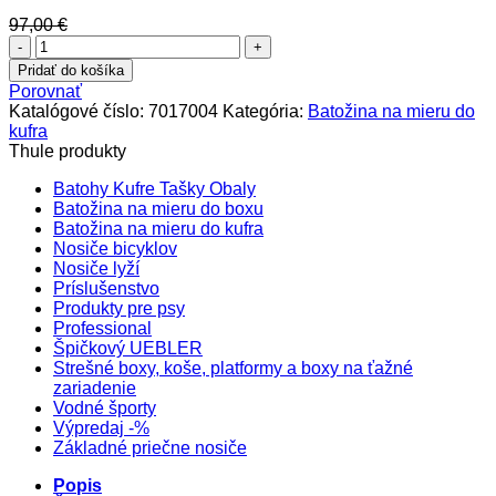
97,00
€
množstvo
OMODA
Pridať do košíka
E5
Porovnať
2024+
Katalógové číslo:
7017004
Kategória:
Batožina na mieru do
7017004
kufra
Thule produkty
Batohy Kufre Tašky Obaly
Batožina na mieru do boxu
Batožina na mieru do kufra
Nosiče bicyklov
Nosiče lyží
Príslušenstvo
Produkty pre psy
Professional
Špičkový UEBLER
Strešné boxy, koše, platformy a boxy na ťažné
zariadenie
Vodné športy
Výpredaj -%
Základné priečne nosiče
Popis