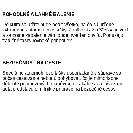
POHODLNÉ A ĽAHKÉ BALENIE
Do kufra sa určite bude hodiť všetko, na čo sú určené
vyhradené automobilové tašky. Zbalíte si až o 30% viac vecí
a samotné zabalenie vám bude trvať len chvíľu. Ponúkajú
tradičné tašky rovnaké pohodlie?
BEZPEČNOSŤ NA CESTE
Špeciálne automobilové tašky usporiadané v súprave sa
počas cestovania nebudú pohybovať, čo je mimoriadne
dôležité pri núdzových manévroch. Takáto sada tašiek do
auta predstavuje míľnik v príprave na bezpečné cesty.