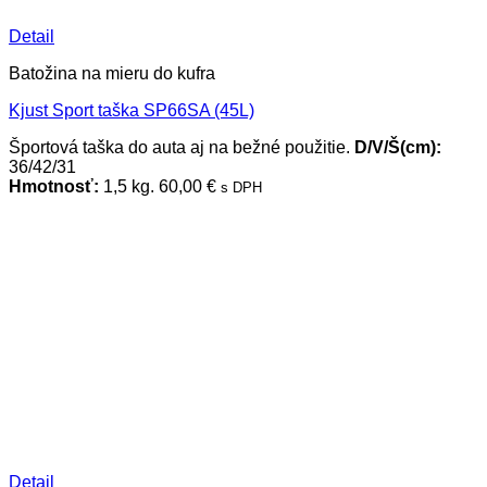
Detail
Batožina na mieru do kufra
Kjust Sport taška SP66SA (45L)
Športová taška do auta aj na bežné použitie.
D/V/Š(cm):
36/42/31
Hmotnosť:
1,5 kg.
60,00
€
s DPH
Detail