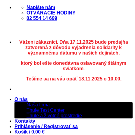
Skip
Napíšte nám
to
OTVÁRACIE HODINY
content
02 554 14 699
Vážení zákazníci. Dňa 17.11.2025 bude predajňa
zatvorená z dôvodu vyjadrenia solidarity k
významnému dátumu v našich dejinách,
ktorý bol ešte donedávna oslavovaný štátnym
sviatkom.
Tešíme sa na vás opäť 18.11.2025 o 10:00.
O nás
Naša firma
Thule Test Center
Thule a životné prostredie
Kontakty
Prihlásenie / Registrovať sa
Košík /
0,00
€