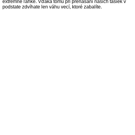
extrémne ľahké. Vďaka tomu pri prenášaní našich tašiek v
podstate zdvíhate len váhu vecí, ktoré zabalíte.