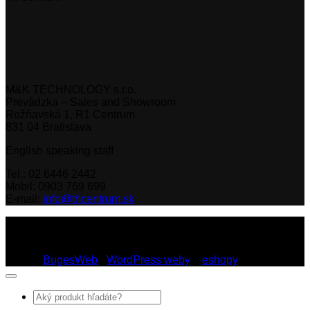
M&K TECHNOLOGY s.r.o.
Prevádzka – Sales and Showroom
Rožňavská 1, R1 Centrum
831 04 Bratislava
English speaking staff
Tel.: 02 6446 2442
Mobil: 0903 769 699
E-mail:
info@thcentrum.sk
Copyright 2026 © Th Centrum - sieť autorizovaných predajní
Thule a Uebler na Slovensku. Strešné nosiče, boxy, nosiče
lyží a bicyklov Thule.
Dizajn:
BugesWeb
-
WordPress weby
a
eshopy
Hľadať: