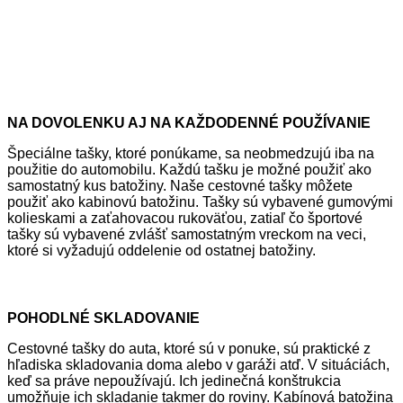
NA DOVOLENKU AJ NA KAŽDODENNÉ POUŽÍVANIE
Špeciálne tašky, ktoré ponúkame, sa neobmedzujú iba na
použitie do automobilu. Každú tašku je možné použiť ako
samostatný kus batožiny. Naše cestovné tašky môžete
použiť ako kabinovú batožinu. Tašky sú vybavené gumovými
kolieskami a zaťahovacou rukoväťou, zatiaľ čo športové
tašky sú vybavené zvlášť samostatným vreckom na veci,
ktoré si vyžadujú oddelenie od ostatnej batožiny.
POHODLNÉ SKLADOVANIE
Cestovné tašky do auta, ktoré sú v ponuke, sú praktické z
hľadiska skladovania doma alebo v garáži atď. V situáciách,
keď sa práve nepoužívajú. Ich jedinečná konštrukcia
umožňuje ich skladanie takmer do roviny. Kabínová batožina