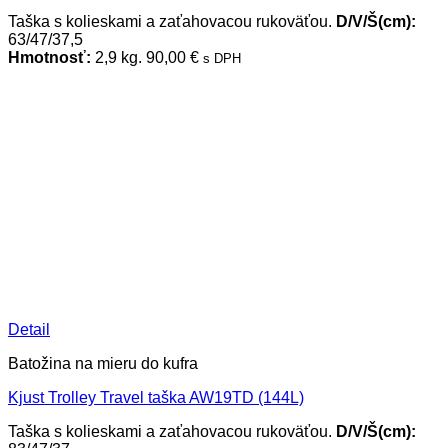
Taška s kolieskami a zaťahovacou rukoväťou.
D/V/Š(cm):
63/47/37,5
Hmotnosť:
2,9 kg.
90,00
€
s DPH
Detail
Batožina na mieru do kufra
Kjust Trolley Travel taška AW19TD (144L)
Taška s kolieskami a zaťahovacou rukoväťou.
D/V/Š(cm):