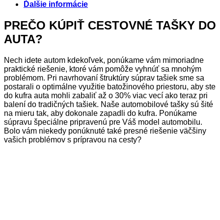
Ďalšie informácie
PREČO KÚPIŤ CESTOVNÉ TAŠKY DO
AUTA?
Nech idete autom kdekoľvek, ponúkame vám mimoriadne
praktické riešenie, ktoré vám pomôže vyhnúť sa mnohým
problémom. Pri navrhovaní štruktúry súprav tašiek sme sa
postarali o optimálne využitie batožinového priestoru, aby ste
do kufra auta mohli zabaliť až o 30% viac vecí ako teraz pri
balení do tradičných tašiek. Naše automobilové tašky sú šité
na mieru tak, aby dokonale zapadli do kufra. Ponúkame
súpravu špeciálne pripravenú pre Váš model automobilu.
Bolo vám niekedy ponúknuté také presné riešenie väčšiny
vašich problémov s prípravou na cesty?