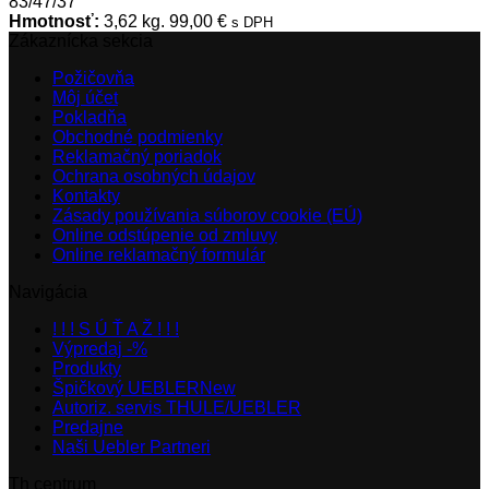
83/47/37
Hmotnosť:
3,62 kg.
99,00
€
s DPH
Zákaznícka sekcia
Požičovňa
Môj účet
Pokladňa
Obchodné podmienky
Reklamačný poriadok
Ochrana osobných údajov
Kontakty
Zásady používania súborov cookie (EÚ)
Online odstúpenie od zmluvy
Online reklamačný formulár
Navigácia
! ! ! S Ú Ť A Ž ! ! !
Výpredaj -%
Produkty
Špičkový UEBLER
Autoriz. servis THULE/UEBLER
Predajne
Naši Uebler Partneri
Th centrum