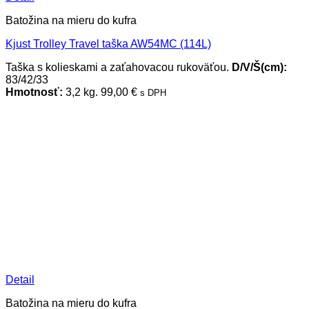
Batožina na mieru do kufra
Kjust Trolley Travel taška AW54MC (114L)
Taška s kolieskami a zaťahovacou rukoväťou.
D/V/Š(cm):
83/42/33
Hmotnosť:
3,2 kg.
99,00
€
s DPH
Detail
Batožina na mieru do kufra