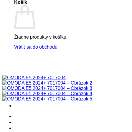
Košík
Žiadne produkty v košíku.
Vrátiť sa do obchodu
! ! ! S Ú Ť A Ž ! ! !
Výpredaj -%
Produkty