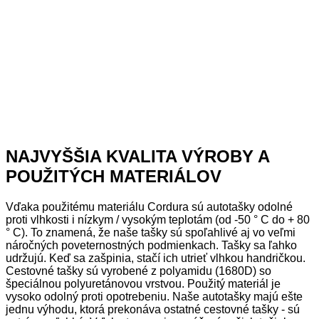
NAJVYŠŠIA KVALITA VÝROBY A
POUŽITÝCH MATERIÁLOV
Vďaka použitému materiálu Cordura sú autotašky odolné
proti vlhkosti i nízkym / vysokým teplotám (od -50 ° C do + 80
° C). To znamená, že naše tašky sú spoľahlivé aj vo veľmi
náročných poveternostných podmienkach. Tašky sa ľahko
udržujú. Keď sa zašpinia, stačí ich utrieť vlhkou handričkou.
Cestovné tašky sú vyrobené z polyamidu (1680D) so
špeciálnou polyuretánovou vrstvou. Použitý materiál je
vysoko odolný proti opotrebeniu. Naše autotašky majú ešte
jednu výhodu, ktorá prekonáva ostatné cestovné tašky - sú