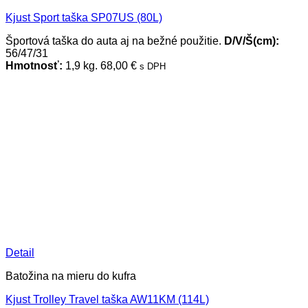
Kjust Sport taška SP07US (80L)
Športová taška do auta aj na bežné použitie.
D/V/Š(cm):
56/47/31
Hmotnosť:
1,9 kg.
68,00
€
s DPH
Detail
Batožina na mieru do kufra
Kjust Trolley Travel taška AW11KM (114L)