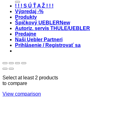
! ! ! S Ú Ť A Ž ! ! !
Výpredaj -%
Produkty
Špičkový UEBLER
Autoriz. servis THULE/UEBLER
Predajne
Naši Uebler Partneri
Prihlásenie / Registrovať sa
Select at least 2 products
to compare
View comparison