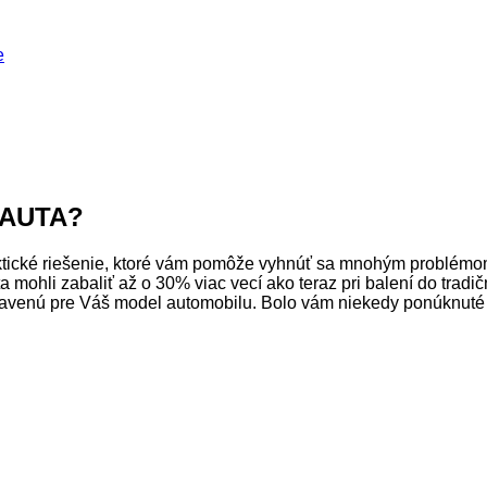
e
 AUTA?
cké riešenie, ktoré vám pomôže vyhnúť sa mnohým problémom. P
ta mohli zabaliť až o 30% viac vecí ako teraz pri balení do tradi
avenú pre Váš model automobilu. Bolo vám niekedy ponúknuté t