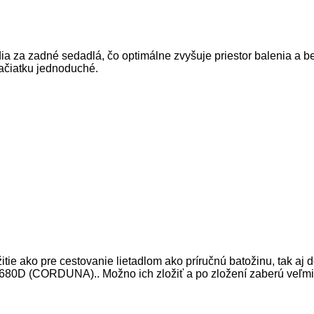
ia za zadné sedadlá, čo optimálne zvyšuje priestor balenia a 
začiatku jednoduché.
žitie ako pre cestovanie lietadlom ako príručnú batožinu, tak aj
r 1680D (CORDUNA).. Možno ich zložiť a po zložení zaberú veľ