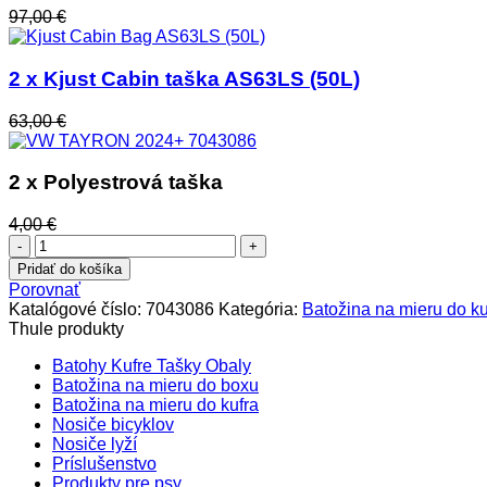
97,00
€
2 x Kjust Cabin taška AS63LS (50L)
63,00
€
2 x Polyestrová taška
4,00
€
množstvo
VW
Pridať do košíka
TAYRON
Porovnať
2024+
Katalógové číslo:
7043086
Kategória:
Batožina na mieru do ku
7043086
Thule produkty
Batohy Kufre Tašky Obaly
Batožina na mieru do boxu
Batožina na mieru do kufra
Nosiče bicyklov
Nosiče lyží
Príslušenstvo
Produkty pre psy