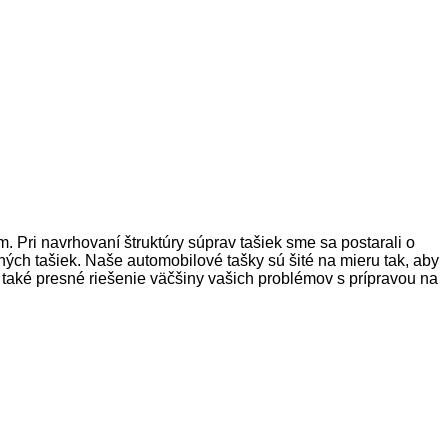
ri navrhovaní štruktúry súprav tašiek sme sa postarali o
čných tašiek. Naše automobilové tašky sú šité na mieru tak, aby
aké presné riešenie väčšiny vašich problémov s prípravou na