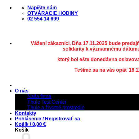
Skip
Napíšte nám
to
OTVÁRACIE HODINY
content
02 554 14 699
Vážení zákazníci. Dňa 17.11.2025 bude predaj
solidarity k významnému dátumu
ktorý bol ešte donedávna oslavov
Tešíme sa na vás opäť 18.1
O nás
Naša firma
Thule Test Center
Thule a životné prostredie
Kontakty
Prihlásenie / Registrovať sa
Košík /
0,00
€
Košík