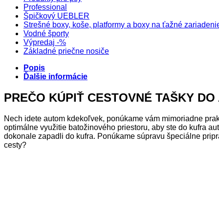
Professional
Špičkový UEBLER
Strešné boxy, koše, platformy a boxy na ťažné zariadeni
Vodné športy
Výpredaj -%
Základné priečne nosiče
Popis
Ďalšie informácie
PREČO KÚPIŤ CESTOVNÉ TAŠKY DO
Nech idete autom kdekoľvek, ponúkame vám mimoriadne prakti
optimálne využitie batožinového priestoru, aby ste do kufra au
dokonale zapadli do kufra. Ponúkame súpravu špeciálne pripr
cesty?