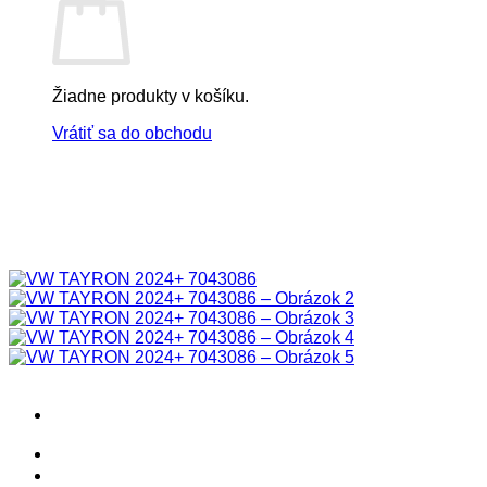
Žiadne produkty v košíku.
Vrátiť sa do obchodu
! ! ! S Ú Ť A Ž ! ! !
Výpredaj -%