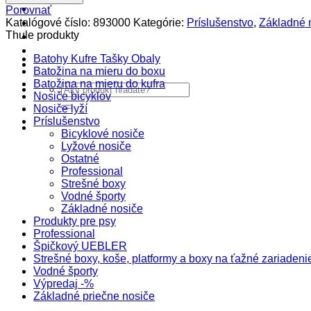
Výsuvné
Produkty
Porovnať
tyče
Katalógové číslo:
893000
Kategórie:
Príslušenstvo
,
Základné 
Špičkový UEBLER
SlideBar
Thule produkty
Autoriz. servis THULE/UEBLER
162cm
Predajne
Batohy Kufre Tašky Obaly
Naši Uebler Partneri
Batožina na mieru do boxu
Batožina na mieru do kufra
Hľadať:
Nosiče bicyklov
Nosiče lyží
Príslušenstvo
Bicyklové nosiče
Lyžové nosiče
Ostatné
Professional
Strešné boxy
Vodné športy
Základné nosiče
Produkty pre psy
Professional
Špičkový UEBLER
Strešné boxy, koše, platformy a boxy na ťažné zariadeni
Vodné športy
Výpredaj -%
Základné priečne nosiče