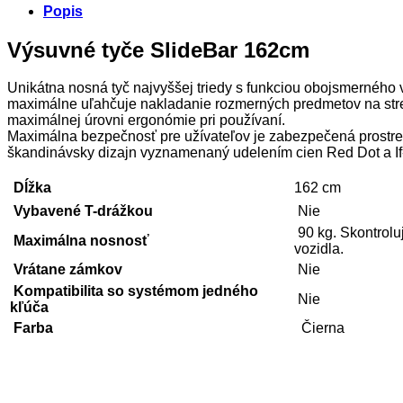
Popis
Výsuvné tyče SlideBar 162cm
Unikátna nosná tyč najvyššej triedy s funkciou obojsmerné
maximálne uľahčuje nakladanie rozmerných predmetov na stre
maximálnej úrovni ergonómie pri používaní.
Maximálna bezpečnosť pre užívateľov je zabezpečená prostr
škandinávsky dizajn vyznamenaný udelením cien Red Dot a If
Dĺžka
162 cm
Vybavené T-drážkou
Nie
90 kg. Skontrolu
Maximálna nosnosť
vozidla.
Vrátane zámkov
Nie
Kompatibilita so systémom jedného
Nie
kľúča
Farba
Čierna