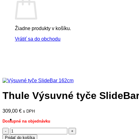
Žiadne produkty v košíku.
Vrátiť sa do obchodu
Thule Výsuvné tyče SlideBa
309,00
€
s DPH
Dostupné na objednávku
množstvo
! ! ! S Ú Ť A Ž ! ! !
Thule
Výpredaj -%
Pridať do košíka