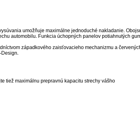
ho vysúvania umožňuje maximálne jednoduché nakladanie. Oboj
chu automobilu. Funkcia úchopných panelov potiahnutých gumo
edníctvom západkového zaisťovacieho mechanizmu a červených 
-Design.
jte tiež maximálnu prepravnú kapacitu strechy vášho