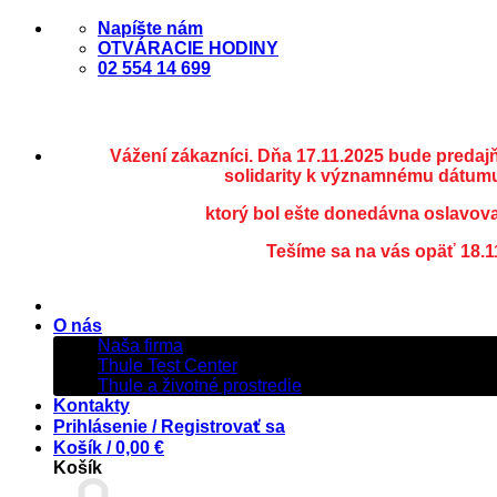
Skip
Napíšte nám
to
OTVÁRACIE HODINY
content
02 554 14 699
Vážení zákazníci. Dňa 17.11.2025 bude predaj
solidarity k významnému dátumu
ktorý bol ešte donedávna oslavov
Tešíme sa na vás opäť 18.1
O nás
Naša firma
Thule Test Center
Thule a životné prostredie
Kontakty
Prihlásenie / Registrovať sa
Košík /
0,00
€
Košík