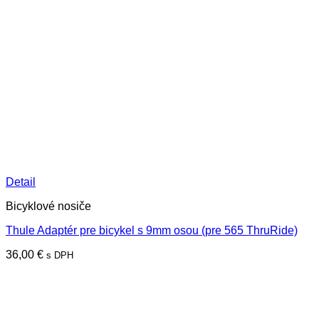
Detail
Bicyklové nosiče
Thule Adaptér pre bicykel s 9mm osou (pre 565 ThruRide)
36,00
€
s DPH