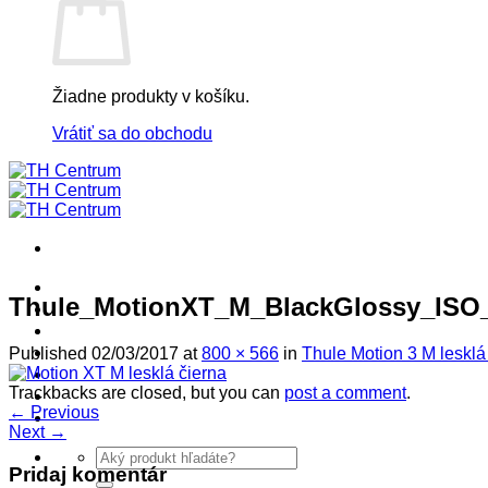
Žiadne produkty v košíku.
Vrátiť sa do obchodu
! ! ! S Ú Ť A Ž ! ! !
Thule_MotionXT_M_BlackGlossy_ISO
Výpredaj -%
Produkty
Špičkový UEBLER
Published
02/03/2017
at
800 × 566
in
Thule Motion 3 M lesklá
Autoriz. servis THULE/UEBLER
Trackbacks are closed, but you can
post a comment
.
Predajne
←
Previous
Naši Uebler Partneri
Next
→
Hľadať:
Pridaj komentár