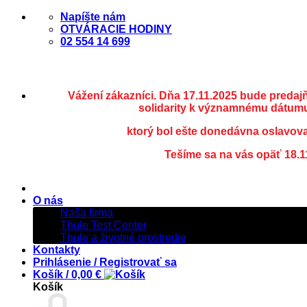
Skip
Napíšte nám
to
OTVÁRACIE HODINY
content
02 554 14 699
Vážení zákazníci. Dňa 17.11.2025 bude predaj
solidarity k významnému dátumu
ktorý bol ešte donedávna oslavov
Tešíme sa na vás opäť 18.1
O nás
Naša firma
Thule Test Center
Thule a životné prostredie
Kontakty
Prihlásenie / Registrovať sa
Košík /
0,00
€
Košík