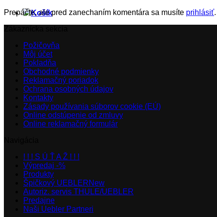
Prepáčte, ale pred zanechaním komentára sa musíte
prihlásiť
.
Zákaznícka sekcia
Požičovňa
Môj účet
Pokladňa
Obchodné podmienky
Reklamačný poriadok
Ochrana osobných údajov
Kontakty
Zásady používania súborov cookie (EÚ)
Online odstúpenie od zmluvy
Online reklamačný formulár
Navigácia
! ! ! S Ú Ť A Ž ! ! !
Výpredaj -%
Produkty
Špičkový UEBLER
Autoriz. servis THULE/UEBLER
Predajne
Naši Uebler Partneri