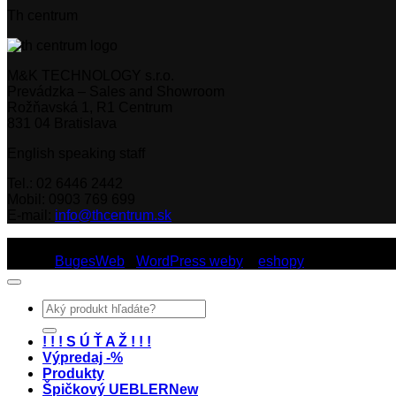
Th centrum
M&K TECHNOLOGY s.r.o.
Prevádzka – Sales and Showroom
Rožňavská 1, R1 Centrum
831 04 Bratislava
English speaking staff
Tel.: 02 6446 2442
Mobil: 0903 769 699
E-mail:
info@thcentrum.sk
Copyright 2026 © Th Centrum - sieť autorizovaných predajní Th
Dizajn:
BugesWeb
-
WordPress weby
a
eshopy
Hľadať:
! ! ! S Ú Ť A Ž ! ! !
Výpredaj -%
Produkty
Špičkový UEBLER