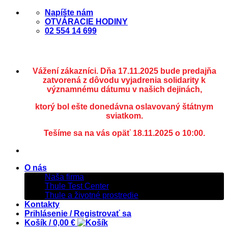
Skip
Napíšte nám
to
OTVÁRACIE HODINY
content
02 554 14 699
Vážení zákazníci. Dňa 17.11.2025 bude predajňa
zatvorená z dôvodu vyjadrenia solidarity k
významnému dátumu v našich dejinách,
ktorý bol ešte donedávna oslavovaný štátnym
sviatkom.
Tešíme sa na vás opäť 18.11.2025 o 10:00.
O nás
Naša firma
Thule Test Center
Thule a životné prostredie
Kontakty
Prihlásenie / Registrovať sa
Košík /
0,00
€