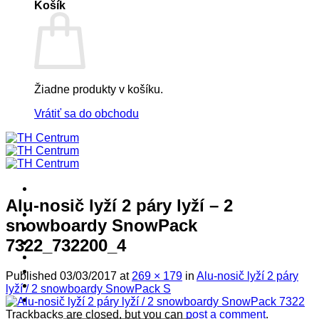
Košík
Žiadne produkty v košíku.
Vrátiť sa do obchodu
Alu-nosič lyží 2 páry lyží – 2
! ! ! S Ú Ť A Ž ! ! !
snowboardy SnowPack
Výpredaj -%
7322_732200_4
Produkty
Špičkový UEBLER
Autoriz. servis THULE/UEBLER
Published
03/03/2017
at
269 × 179
in
Alu-nosič lyží 2 páry
Predajne
lyží / 2 snowboardy SnowPack S
Naši Uebler Partneri
Trackbacks are closed, but you can
post a comment
.