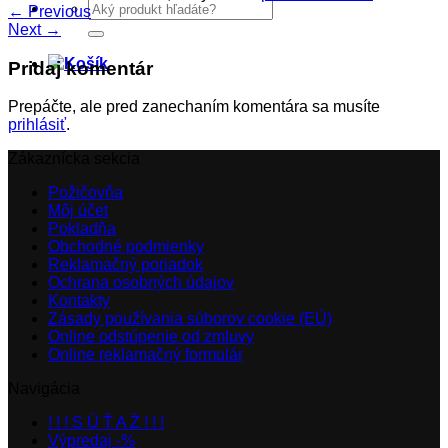
Hľadať:
←
Previous
Next
→
Pridaj komentár
Prepáčte, ale pred zanechaním komentára sa musíte
prihlásiť
.
Zákaznícka sekcia
Požičovňa
Môj účet
Pokladňa
Obchodné podmienky
Reklamačný poriadok
Ochrana osobných údajov
Kontakty
Zásady používania súborov cookie (EÚ)
Online odstúpenie od zmluvy
Online reklamačný formulár
Navigácia
! ! ! S Ú Ť A Ž ! ! !
Výpredaj -%