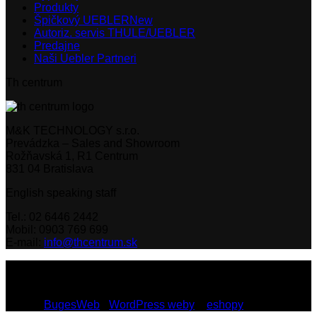
Produkty
Špičkový UEBLER
Autoriz. servis THULE/UEBLER
Predajne
Naši Uebler Partneri
Th centrum
M&K TECHNOLOGY s.r.o.
Prevádzka – Sales and Showroom
Rožňavská 1, R1 Centrum
831 04 Bratislava
English speaking staff
Tel.: 02 6446 2442
Mobil: 0903 769 699
E-mail:
info@thcentrum.sk
Copyright 2026 © Th Centrum - sieť autorizovaných predajní
Thule a Uebler na Slovensku. Strešné nosiče, boxy, nosiče
lyží a bicyklov Thule.
Dizajn:
BugesWeb
-
WordPress weby
a
eshopy