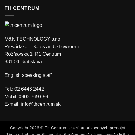
TH CENTRUM
M&K TECHNOLOGY s.r.o.
Prevádzka – Sales and Showroom
Rožňavská 1, R1 Centrum
831 04 Bratislava
English speaking staff
Tel.: 02 6446 2442
Mobil: 0903 769 699
E-mail:
info@thcentrum.sk
Copyright 2026 © Th Centrum - sieť autorizovaných predajní
Thule a Uebler na Slovensku. Strešné nosiče, boxy, nosiče lyží a