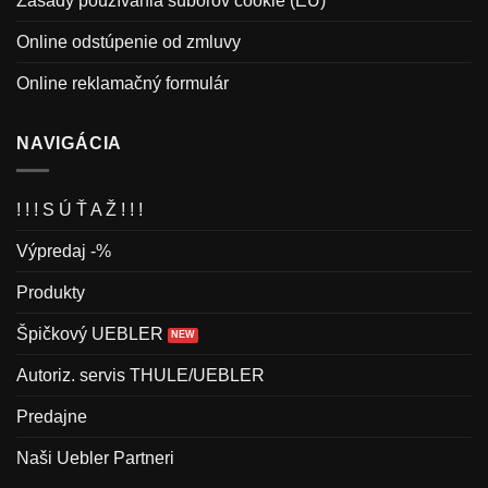
Zásady používania súborov cookie (EÚ)
Online odstúpenie od zmluvy
Online reklamačný formulár
NAVIGÁCIA
! ! ! S Ú Ť A Ž ! ! !
Výpredaj -%
Produkty
Špičkový UEBLER
Autoriz. servis THULE/UEBLER
Predajne
Naši Uebler Partneri