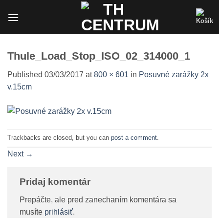
Skip
to
content
Thule_Load_Stop_ISO_02_314000_1
Published
03/03/2017
at
800 × 601
in
Posuvné zarážky 2x
v.15cm
Trackbacks are closed, but you can
post a comment
.
Next
→
Pridaj komentár
Prepáčte, ale pred zanechaním komentára sa
musíte
prihlásiť
.