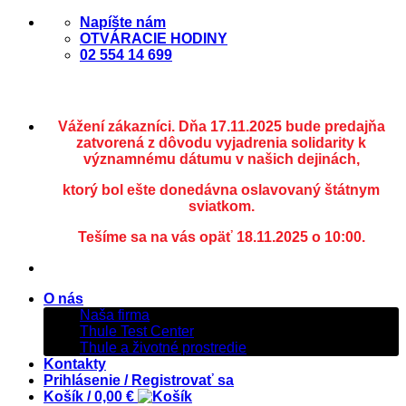
Skip
Napíšte nám
to
OTVÁRACIE HODINY
content
02 554 14 699
Vážení zákazníci. Dňa 17.11.2025 bude predajňa
zatvorená z dôvodu vyjadrenia solidarity k
významnému dátumu v našich dejinách,
ktorý bol ešte donedávna oslavovaný štátnym
sviatkom.
Tešíme sa na vás opäť 18.11.2025 o 10:00.
O nás
Naša firma
Thule Test Center
Thule a životné prostredie
Kontakty
Prihlásenie / Registrovať sa
Košík /
0,00
€