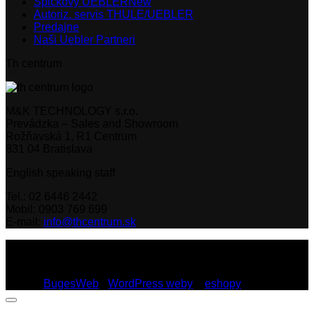
Špičkový UEBLER
Autoriz. servis THULE/UEBLER
Predajne
Naši Uebler Partneri
Th centrum
M&K TECHNOLOGY s.r.o.
Prevádzka – Sales and Showroom
Rožňavská 1, R1 Centrum
831 04 Bratislava
English speaking staff
Tel.: 02 6446 2442
Mobil: 0903 769 699
E-mail:
info@thcentrum.sk
Copyright 2026 © Th Centrum - sieť autorizovaných predajní
Thule a Uebler na Slovensku. Strešné nosiče, boxy, nosiče
lyží a bicyklov Thule.
Dizajn:
BugesWeb
-
WordPress weby
a
eshopy