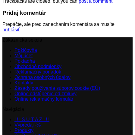
Trackbacks are closed, but you can
post a comment
.
Pridaj komentár
Prepáčte, ale pred zanechaním komentára sa musíte
prihlásiť
.
Zákaznícka sekcia
Požičovňa
Môj účet
Pokladňa
Obchodné podmienky
Reklamačný poriadok
Ochrana osobných údajov
Kontakty
Zásady používania súborov cookie (EÚ)
Online odstúpenie od zmluvy
Online reklamačný formulár
Navigácia
! ! ! S Ú Ť A Ž ! ! !
Výpredaj -%
Produkty