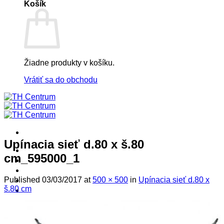
Košík
Žiadne produkty v košíku.
Vrátiť sa do obchodu
Upínacia sieť d.80 x š.80
! ! ! S Ú Ť A Ž ! ! !
cm_595000_1
Výpredaj -%
Produkty
Published
03/03/2017
at
500 × 500
in
Upínacia sieť d.80 x
Špičkový UEBLER
š.80 cm
Autoriz. servis THULE/UEBLER
Predajne
Naši Uebler Partneri