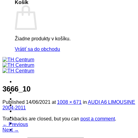
Košík
Žiadne produkty v košíku.
Vrátiť sa do obchodu
3666_10
! ! ! S Ú Ť A Ž ! ! !
Výpredaj -%
Published
14/06/2021
at
1008 × 671
in
AUDI A6 LIMOUSINE
Produkty
2004-2011
Špičkový UEBLER
Autoriz. servis THULE/UEBLER
Trackbacks are closed, but you can
post a comment
.
Predajne
←
Previous
Naši Uebler Partneri
Next
→