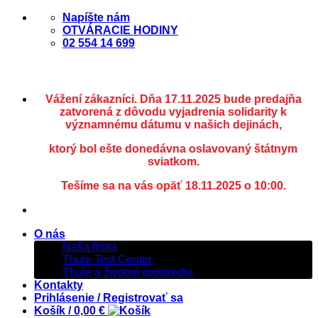
Skip
Napíšte nám
to
OTVÁRACIE HODINY
content
02 554 14 699
Vážení zákazníci. Dňa 17.11.2025 bude predajňa
zatvorená z dôvodu vyjadrenia solidarity k
významnému dátumu v našich dejinách,
ktorý bol ešte donedávna oslavovaný štátnym
sviatkom.
Tešíme sa na vás opäť 18.11.2025 o 10:00.
O nás
Naša firma
Thule Test Center
Thule a životné prostredie
Kontakty
Prihlásenie / Registrovať sa
Košík /
0,00
€