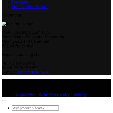
Predajne
Naši Uebler Partneri
Th centrum
M&K TECHNOLOGY s.r.o.
Prevádzka – Sales and Showroom
Rožňavská 1, R1 Centrum
831 04 Bratislava
English speaking staff
Tel.: 02 6446 2442
Mobil: 0903 769 699
E-mail:
info@thcentrum.sk
Copyright 2026 © Th Centrum - sieť autorizovaných predajní
Thule a Uebler na Slovensku. Strešné nosiče, boxy, nosiče
lyží a bicyklov Thule.
Dizajn:
BugesWeb
-
WordPress weby
a
eshopy
Hľadať: