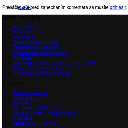
Prepáčte, ale pred zanechaním komentára sa musíte
prihlásiť
.
Zákaznícka sekcia
Požičovňa
Môj účet
Pokladňa
Obchodné podmienky
Reklamačný poriadok
Ochrana osobných údajov
Kontakty
Zásady používania súborov cookie (EÚ)
Online odstúpenie od zmluvy
Online reklamačný formulár
Navigácia
! ! ! S Ú Ť A Ž ! ! !
Výpredaj -%
Produkty
Špičkový UEBLER
Autoriz. servis THULE/UEBLER
Predajne
Naši Uebler Partneri