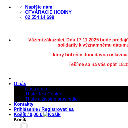
Skip
Napíšte nám
to
OTVÁRACIE HODINY
content
02 554 14 699
Vážení zákazníci. Dňa 17.11.2025 bude predaj
solidarity k významnému dátumu
ktorý bol ešte donedávna oslavov
Tešíme sa na vás opäť 18.1
O nás
Naša firma
Thule Test Center
Thule a životné prostredie
Kontakty
Prihlásenie / Registrovať sa
Košík /
0,00
€
Košík