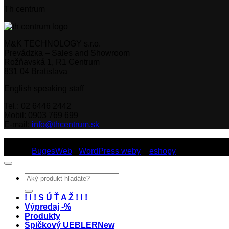
Th centrum
M&K TECHNOLOGY s.r.o.
Prevádzka – Sales and Showroom
Rožňavská 1, R1 Centrum
831 04 Bratislava
English speaking staff
Tel.: 02 6446 2442
Mobil: 0903 769 699
E-mail:
info@thcentrum.sk
Copyright 2026 © Th Centrum - sieť autorizovaných predajní Th
Dizajn:
BugesWeb
-
WordPress weby
a
eshopy
Hľadať:
! ! ! S Ú Ť A Ž ! ! !
Výpredaj -%
Produkty
Špičkový UEBLER