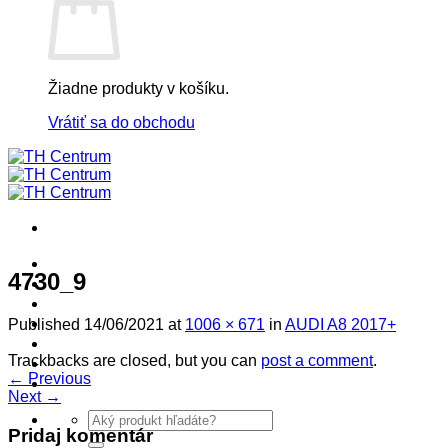
Žiadne produkty v košíku.
Vrátiť sa do obchodu
! ! ! S Ú Ť A Ž ! ! !
4730_9
Výpredaj -%
Produkty
Špičkový UEBLER
Published
14/06/2021
at
1006 × 671
in
AUDI A8 2017+
Autoriz. servis THULE/UEBLER
Trackbacks are closed, but you can
post a comment
.
Predajne
←
Previous
Naši Uebler Partneri
Next
→
Hľadať:
Pridaj komentár