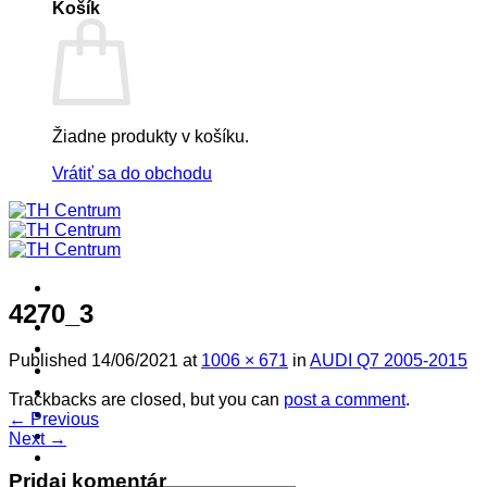
Košík
Žiadne produkty v košíku.
Vrátiť sa do obchodu
4270_3
! ! ! S Ú Ť A Ž ! ! !
Výpredaj -%
Published
14/06/2021
at
1006 × 671
in
AUDI Q7 2005-2015
Produkty
Špičkový UEBLER
Trackbacks are closed, but you can
post a comment
.
Autoriz. servis THULE/UEBLER
←
Previous
Predajne
Next
→
Naši Uebler Partneri
Pridaj komentár