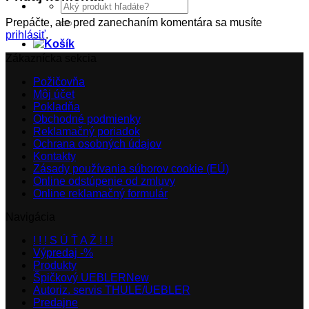
Hľadať:
Prepáčte, ale pred zanechaním komentára sa musíte
prihlásiť
.
Zákaznícka sekcia
Požičovňa
Môj účet
Pokladňa
Obchodné podmienky
Reklamačný poriadok
Ochrana osobných údajov
Kontakty
Zásady používania súborov cookie (EÚ)
Online odstúpenie od zmluvy
Online reklamačný formulár
Navigácia
! ! ! S Ú Ť A Ž ! ! !
Výpredaj -%
Produkty
Špičkový UEBLER
Autoriz. servis THULE/UEBLER
Predajne