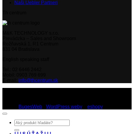
Naši Uebler Partneri
Th centrum
M&K TECHNOLOGY s.r.o.
Prevádzka – Sales and Showroom
Rožňavská 1, R1 Centrum
831 04 Bratislava
English speaking staff
Tel.: 02 6446 2442
Mobil: 0903 769 699
E-mail:
info@thcentrum.sk
Copyright 2026 © Th Centrum - sieť autorizovaných predajní
Thule a Uebler na Slovensku. Strešné nosiče, boxy, nosiče
lyží a bicyklov Thule.
Dizajn:
BugesWeb
-
WordPress weby
a
eshopy
Hľadať:
! ! ! S Ú Ť A Ž ! ! !