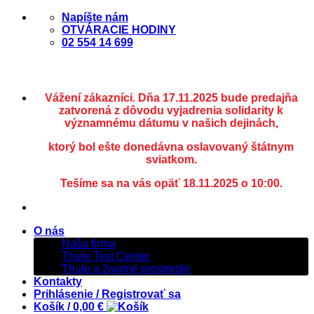
Skip
Napíšte nám
to
OTVÁRACIE HODINY
content
02 554 14 699
Vážení zákazníci. Dňa 17.11.2025 bude predajňa
zatvorená z dôvodu vyjadrenia solidarity k
významnému dátumu v našich dejinách,
ktorý bol ešte donedávna oslavovaný štátnym
sviatkom.
Tešíme sa na vás opäť 18.11.2025 o 10:00.
O nás
Naša firma
Thule Test Center
Thule a životné prostredie
Kontakty
Prihlásenie / Registrovať sa
Košík /
0,00
€