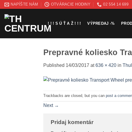
Skip
NAPÍŠTE NÁM
OTVÁRACIE HODINY
02 554 14 699
to
content
! ! ! S Ú Ť A Ž ! ! !
VÝPREDAJ -%
PRO
Prepravné koliesko Tr
Published
14/03/2017
at
636 × 420
in
Thul
Trackbacks are closed, but you can
post a commen
Next
→
Pridaj komentár