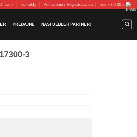
O nás
Kontakty
Prihlásenie / Registrovať sa
Košík /
0,00
€
LER
PREDAJNE
NAŠI UEBLER PARTNERI
17300-3