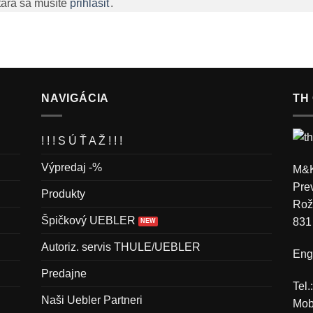
tára sa musíte
prihlásiť
.
NAVIGÁCIA
TH
! ! ! S Ú Ť A Ž ! ! !
Výpredaj -%
M&K
Pre
Produkty
Rož
Špičkový UEBLER
831
Autoriz. servis THULE/UEBLER
Engl
Predajne
Tel
Naši Uebler Partneri
Mob