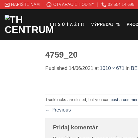
Skip
NAPÍŠTE NÁM
OTVÁRACIE HODINY
02 554 14 699
to
content
! ! ! S Ú Ť A Ž ! ! !
VÝPREDAJ -%
PRO
4759_20
Published
14/06/2021
at
1010 × 671
in
BE
Trackbacks are closed, but you can
post a commen
←
Previous
Pridaj komentár