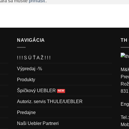
tára sa musíte
prihlásiť
.
NAVIGÁCIA
TH
! ! ! S Ú Ť A Ž ! ! !
Výpredaj -%
M&K
Pre
Produkty
Rož
Špičkový UEBLER
831
Autoriz. servis THULE/UEBLER
Engl
Predajne
Tel
Naši Uebler Partneri
Mob