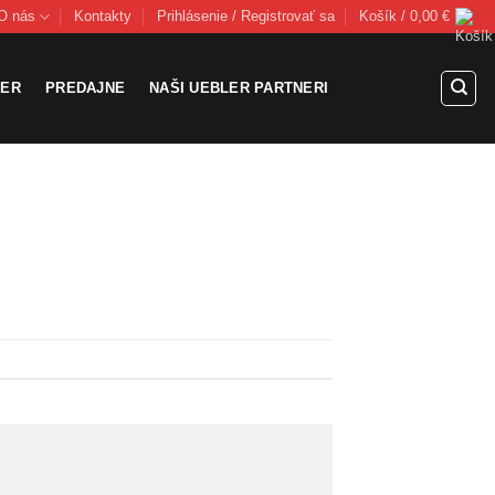
O nás
Kontakty
Prihlásenie / Registrovať sa
Košík /
0,00
€
LER
PREDAJNE
NAŠI UEBLER PARTNERI