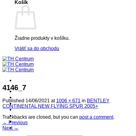
Košík
Žiadne produkty v košíku.
Vrátiť sa do obchodu
4146_7
! ! ! S Ú Ť A Ž ! ! !
Výpredaj -%
Published
14/06/2021
at
1006 × 671
in
BENTLEY
Produkty
CONTINENTAL NEW FLYING SPUR 2005+
Špičkový UEBLER
Autoriz. servis THULE/UEBLER
Trackbacks are closed, but you can
post a comment
.
Predajne
←
Previous
Naši Uebler Partneri
Next
→