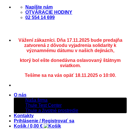
Skip
Napíšte nám
to
OTVÁRACIE HODINY
content
02 554 14 699
Vážení zákazníci. Dňa 17.11.2025 bude predajňa
zatvorená z dôvodu vyjadrenia solidarity k
významnému dátumu v našich dejinách,
ktorý bol ešte donedávna oslavovaný štátnym
sviatkom.
Tešíme sa na vás opäť 18.11.2025 o 10:00.
O nás
Naša firma
Thule Test Center
Thule a životné prostredie
Kontakty
Prihlásenie / Registrovať sa
Košík /
0,00
€