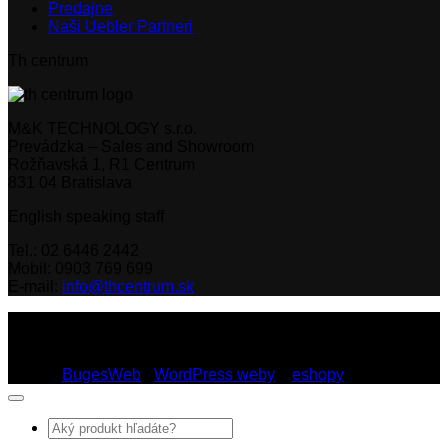
Predajne
Naši Uebler Partneri
Th centrum
M&K TECHNOLOGY s.r.o.
Prevádzka – Sales and Showroom
Rožňavská 1, R1 Centrum
831 04 Bratislava
English speaking staff
Tel.: 02 6446 2442
Mobil: 0903 769 699
E-mail:
info@thcentrum.sk
Copyright 2026 © Th Centrum - sieť autorizovaných predajní
Thule a Uebler na Slovensku. Strešné nosiče, boxy, nosiče
lyží a bicyklov Thule.
Dizajn:
BugesWeb
-
WordPress weby
a
eshopy
Hľadať: