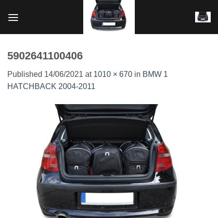
Skip
to
content
5902641100406
Published
14/06/2021
at
1010 × 670
in
BMW 1
HATCHBACK 2004-2011