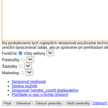
Na poskytovanie tých najlepších skúseností používame technol
umožní spracovávať údaje, ako je správanie pri prehliadaní al
Funkčné
Funkčné
Vždy aktívny
Predvoľby
Predvoľby
Štatistiky
Štatistiky
Marketing
Marketing
Spravovať možnosti
Správa služieb
Spravovať {vendor_count} dodávateľov
Prečítajte si viac o týchto účeloch
Zobraziť
Prijať
Odmietnuť
Zobraziť predvoľby
Uložiť predvoľby