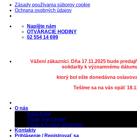
Zásady používania súborov cookie
Ochrana osobných údajov
Skip
Napíšte nám
to
OTVÁRACIE HODINY
content
02 554 14 699
Vážení zákazníci. Dňa 17.11.2025 bude predaj
solidarity k významnému dátumu
ktorý bol ešte donedávna oslavov
Tešíme sa na vás opäť 18.1
O nás
Naša firma
Thule Test Center
Thule a životné prostredie
Kontakty
Prihlásenie / Registrovať sa