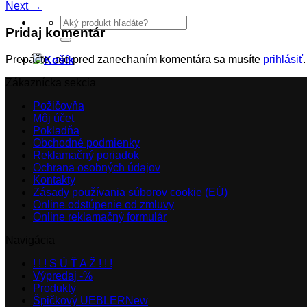
Next
→
Hľadať:
Pridaj komentár
Prepáčte, ale pred zanechaním komentára sa musíte
prihlásiť
.
Zákaznícka sekcia
Požičovňa
Môj účet
Pokladňa
Obchodné podmienky
Reklamačný poriadok
Ochrana osobných údajov
Kontakty
Zásady používania súborov cookie (EÚ)
Online odstúpenie od zmluvy
Online reklamačný formulár
Navigácia
! ! ! S Ú Ť A Ž ! ! !
Výpredaj -%
Produkty
Špičkový UEBLER