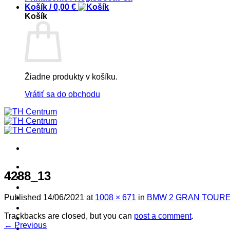
Košík /
0,00
€
Košík
Žiadne produkty v košíku.
Vrátiť sa do obchodu
! ! ! S Ú Ť A Ž ! ! !
4288_13
Výpredaj -%
Produkty
Špičkový UEBLER
Published
14/06/2021
at
1008 × 671
in
BMW 2 GRAN TOURE
Autoriz. servis THULE/UEBLER
Trackbacks are closed, but you can
post a comment
.
Predajne
←
Previous
Naši Uebler Partneri