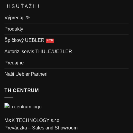
! ! ! S Ú Ť A Ž ! ! !
Výpredaj -%
Produkty
Špičkový UEBLER
Autoriz. servis THULE/UEBLER
Predajne
Naši Uebler Partneri
TH CENTRUM
M&K TECHNOLOGY s.r.o.
Prevádzka – Sales and Showroom