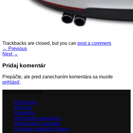
Trackbacks are closed, but you can
post a comment
.
←
Previous
Next
→
Pridaj komentár
Prepáčte, ale pred zanechaním komentára sa musíte
prihlásiť
.
Zákaznícka sekcia
Požičovňa
Môj účet
Pokladňa
Obchodné podmienky
Reklamačný poriadok
Ochrana osobných údajov