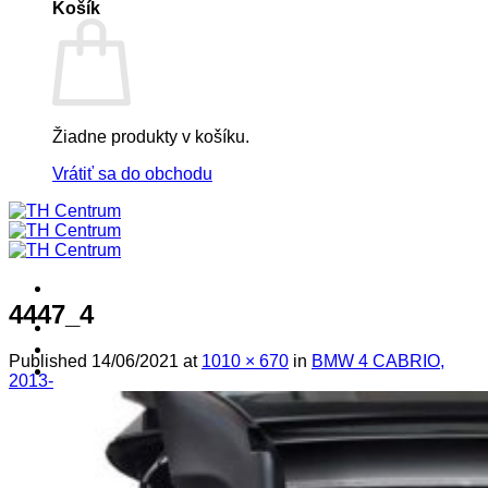
Košík
Žiadne produkty v košíku.
Vrátiť sa do obchodu
4447_4
! ! ! S Ú Ť A Ž ! ! !
Výpredaj -%
Published
14/06/2021
at
1010 × 670
in
BMW 4 CABRIO,
Produkty
2013-
Špičkový UEBLER
Autoriz. servis THULE/UEBLER
Predajne
Naši Uebler Partneri