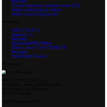
Kontakty
Zásady používania súborov cookie (EÚ)
Online odstúpenie od zmluvy
Online reklamačný formulár
Navigácia
! ! ! S Ú Ť A Ž ! ! !
Výpredaj -%
Produkty
Špičkový UEBLER
Autoriz. servis THULE/UEBLER
Predajne
Naši Uebler Partneri
Th centrum
M&K TECHNOLOGY s.r.o.
Prevádzka – Sales and Showroom
Rožňavská 1, R1 Centrum
831 04 Bratislava
English speaking staff