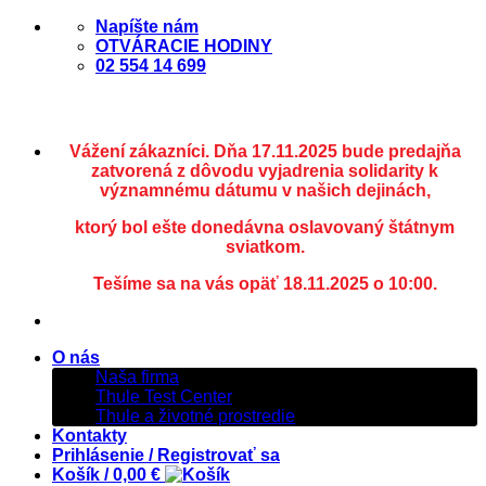
Skip
Napíšte nám
to
OTVÁRACIE HODINY
content
02 554 14 699
Vážení zákazníci. Dňa 17.11.2025 bude predajňa
zatvorená z dôvodu vyjadrenia solidarity k
významnému dátumu v našich dejinách,
ktorý bol ešte donedávna oslavovaný štátnym
sviatkom.
Tešíme sa na vás opäť 18.11.2025 o 10:00.
O nás
Naša firma
Thule Test Center
Thule a životné prostredie
Kontakty
Prihlásenie / Registrovať sa
Košík /
0,00
€