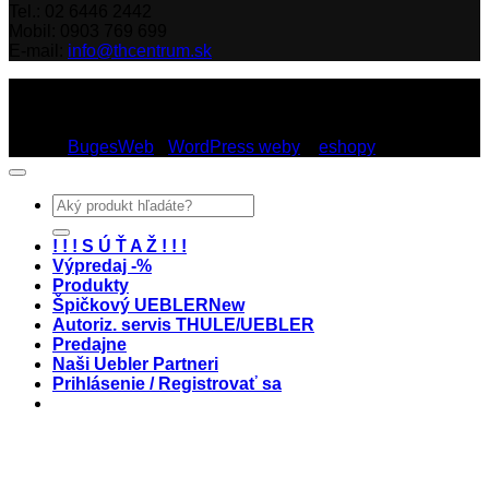
Tel.: 02 6446 2442
Mobil: 0903 769 699
E-mail:
info@thcentrum.sk
Copyright 2026 © Th Centrum - sieť autorizovaných predajní
Thule a Uebler na Slovensku. Strešné nosiče, boxy, nosiče
lyží a bicyklov Thule.
Dizajn:
BugesWeb
-
WordPress weby
a
eshopy
Hľadať:
! ! ! S Ú Ť A Ž ! ! !
Výpredaj -%
Produkty
Špičkový UEBLER
Autoriz. servis THULE/UEBLER
Predajne
Naši Uebler Partneri
Prihlásenie / Registrovať sa