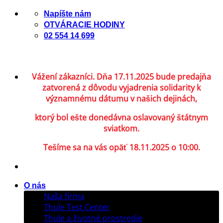
Skip
Napíšte nám
to
OTVÁRACIE HODINY
content
02 554 14 699
Vážení zákazníci. Dňa 17.11.2025 bude predajňa
zatvorená z dôvodu vyjadrenia solidarity k
významnému dátumu v našich dejinách,
ktorý bol ešte donedávna oslavovaný štátnym
sviatkom.
Tešíme sa na vás opäť 18.11.2025 o 10:00.
O nás
Naša firma
Thule Test Center
Thule a životné prostredie