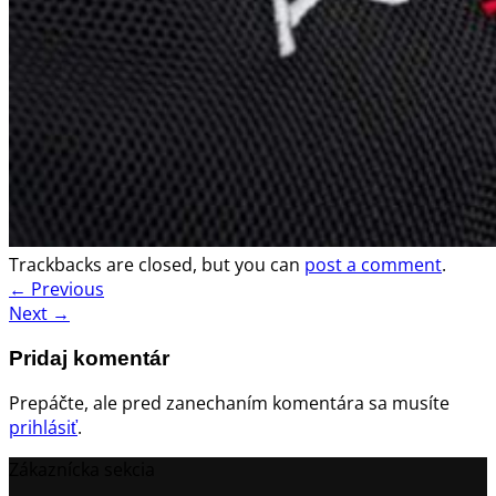
Trackbacks are closed, but you can
post a comment
.
←
Previous
Next
→
Pridaj komentár
Prepáčte, ale pred zanechaním komentára sa musíte
prihlásiť
.
Zákaznícka sekcia