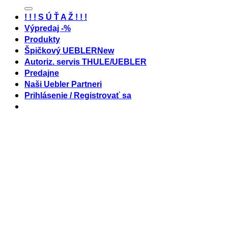
! ! ! S Ú Ť A Ž ! ! !
Výpredaj -%
Produkty
Špičkový UEBLER
Autoriz. servis THULE/UEBLER
Predajne
Naši Uebler Partneri
Prihlásenie / Registrovať sa