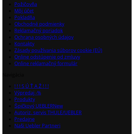
Požičovňa
Môj účet
Pokladňa
Obchodné podmienky
Reklamačný poriadok
Ochrana osobných údajov
Kontakty
Zásady používania súborov cookie (EÚ)
Online odstúpenie od zmluvy
Online reklamačný formulár
Navigácia
! ! ! S Ú Ť A Ž ! ! !
Výpredaj -%
Produkty
Špičkový UEBLER
Autoriz. servis THULE/UEBLER
Predajne
Naši Uebler Partneri