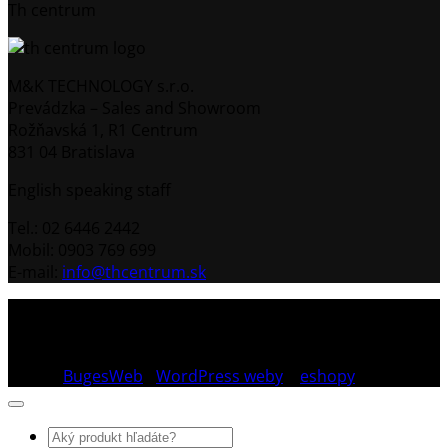
Th centrum
M&K TECHNOLOGY s.r.o.
Prevádzka – Sales and Showroom
Rožňavská 1, R1 Centrum
831 04 Bratislava
English speaking staff
Tel.: 02 6446 2442
Mobil: 0903 769 699
E-mail:
info@thcentrum.sk
Copyright 2026 © Th Centrum - sieť autorizovaných
predajní Thule a Uebler na Slovensku. Strešné nosiče,
boxy, nosiče lyží a bicyklov Thule.
Dizajn:
BugesWeb
-
WordPress weby
a
eshopy
Hľadať: