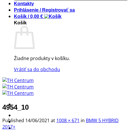
Kontakty
Prihlásenie / Registrovať sa
Košík /
0,00
€
Košík
Žiadne produkty v košíku.
Vrátiť sa do obchodu
4954_10
! ! ! S Ú Ť A Ž ! ! !
Published
14/06/2021
at
1008 × 671
in
BMW 5 HYBRID
Výpredaj -%
2017+
Produkty