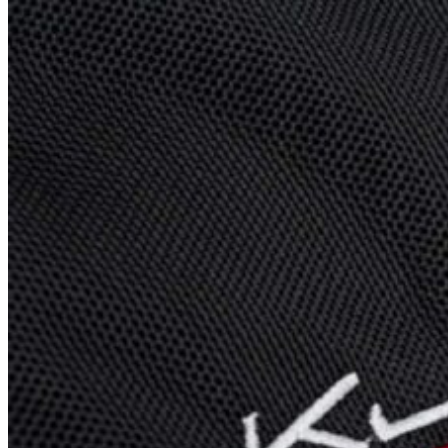
Špičkový UEBLER
Autoriz. servis THULE/UEBLER
Predajne
Naši Uebler Partneri
Hľadať: