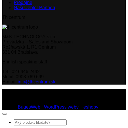
Predajne
Naši Uebler Partneri
Th centrum
M&K TECHNOLOGY s.r.o.
Prevádzka – Sales and Showroom
Rožňavská 1, R1 Centrum
831 04 Bratislava
English speaking staff
Tel.: 02 6446 2442
Mobil: 0903 769 699
E-mail:
info@thcentrum.sk
Copyright 2026 © Th Centrum - sieť autorizovaných predajní
Thule a Uebler na Slovensku. Strešné nosiče, boxy, nosiče
lyží a bicyklov Thule.
Dizajn:
BugesWeb
-
WordPress weby
a
eshopy
Hľadať: