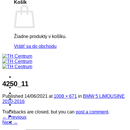
Košík
Žiadne produkty v košíku.
Vrátiť sa do obchodu
4250_11
! ! ! S Ú Ť A Ž ! ! !
Výpredaj -%
Published
14/06/2021
at
1008 × 671
in
BMW 5 LIMOUSINE
Produkty
2010-2016
Špičkový UEBLER
Autoriz. servis THULE/UEBLER
Trackbacks are closed, but you can
post a comment
.
Predajne
←
Previous
Naši Uebler Partneri
Next
→