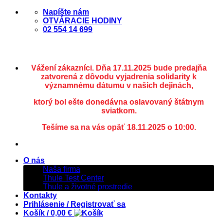
Skip
Napíšte nám
to
OTVÁRACIE HODINY
content
02 554 14 699
Vážení zákazníci. Dňa 17.11.2025 bude predajňa
zatvorená z dôvodu vyjadrenia solidarity k
významnému dátumu v našich dejinách,
ktorý bol ešte donedávna oslavovaný štátnym
sviatkom.
Tešíme sa na vás opäť 18.11.2025 o 10:00.
O nás
Naša firma
Thule Test Center
Thule a životné prostredie
Kontakty
Prihlásenie / Registrovať sa
Košík /
0,00
€