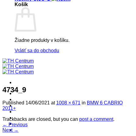
Košík
Žiadne produkty v košíku.
Vrátiť sa do obchodu
4734_9
! ! ! S Ú Ť A Ž ! ! !
Výpredaj -%
Published
14/06/2021
at
1008 × 671
in
BMW 6 CABRIO
Produkty
2011+
Špičkový UEBLER
Autoriz. servis THULE/UEBLER
Trackbacks are closed, but you can
post a comment
.
Predajne
←
Previous
Naši Uebler Partneri
Next
→