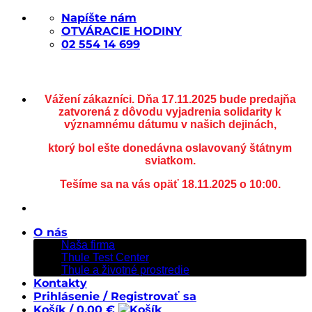
Skip
Napíšte nám
to
OTVÁRACIE HODINY
content
02 554 14 699
Vážení zákazníci. Dňa 17.11.2025 bude predajňa
zatvorená z dôvodu vyjadrenia solidarity k
významnému dátumu v našich dejinách,
ktorý bol ešte donedávna oslavovaný štátnym
sviatkom.
Tešíme sa na vás opäť 18.11.2025 o 10:00.
O nás
Naša firma
Thule Test Center
Thule a životné prostredie
Kontakty
Prihlásenie / Registrovať sa
Košík /
0,00
€