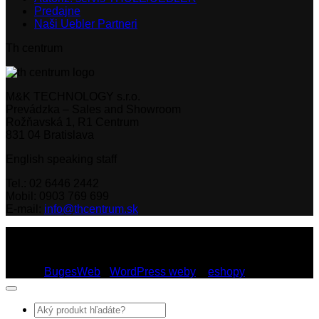
Predajne
Naši Uebler Partneri
Th centrum
M&K TECHNOLOGY s.r.o.
Prevádzka – Sales and Showroom
Rožňavská 1, R1 Centrum
831 04 Bratislava
English speaking staff
Tel.: 02 6446 2442
Mobil: 0903 769 699
E-mail:
info@thcentrum.sk
Copyright 2026 © Th Centrum - sieť autorizovaných predajní
Thule a Uebler na Slovensku. Strešné nosiče, boxy, nosiče
lyží a bicyklov Thule.
Dizajn:
BugesWeb
-
WordPress weby
a
eshopy
Hľadať: