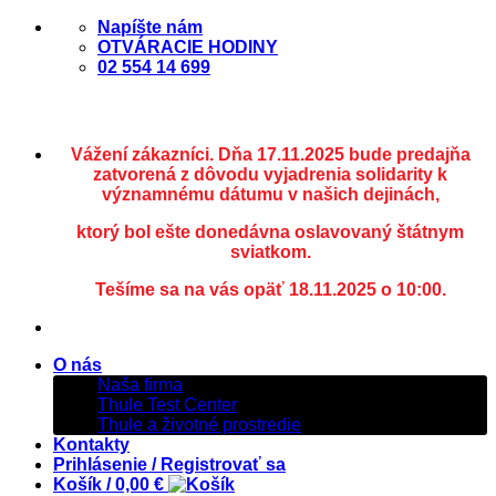
Skip
Napíšte nám
to
OTVÁRACIE HODINY
content
02 554 14 699
Vážení zákazníci. Dňa 17.11.2025 bude predajňa
zatvorená z dôvodu vyjadrenia solidarity k
významnému dátumu v našich dejinách,
ktorý bol ešte donedávna oslavovaný štátnym
sviatkom.
Tešíme sa na vás opäť 18.11.2025 o 10:00.
O nás
Naša firma
Thule Test Center
Thule a životné prostredie
Kontakty
Prihlásenie / Registrovať sa
Košík /
0,00
€