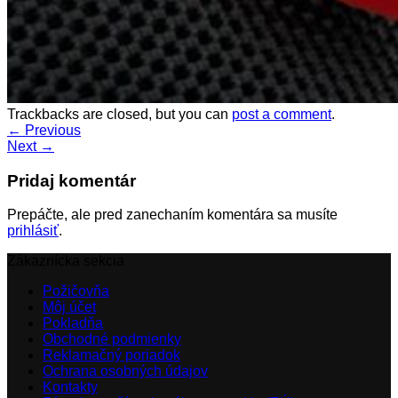
Trackbacks are closed, but you can
post a comment
.
←
Previous
Next
→
Pridaj komentár
Prepáčte, ale pred zanechaním komentára sa musíte
prihlásiť
.
Zákaznícka sekcia
Požičovňa
Môj účet
Pokladňa
Obchodné podmienky
Reklamačný poriadok
Ochrana osobných údajov
Kontakty