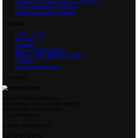
Zásady používania súborov cookie (EÚ)
Online odstúpenie od zmluvy
Online reklamačný formulár
Navigácia
! ! ! S Ú Ť A Ž ! ! !
Výpredaj -%
Produkty
Špičkový UEBLER
Autoriz. servis THULE/UEBLER
Predajne
Naši Uebler Partneri
Th centrum
M&K TECHNOLOGY s.r.o.
Prevádzka – Sales and Showroom
Rožňavská 1, R1 Centrum
831 04 Bratislava
English speaking staff
Tel.: 02 6446 2442