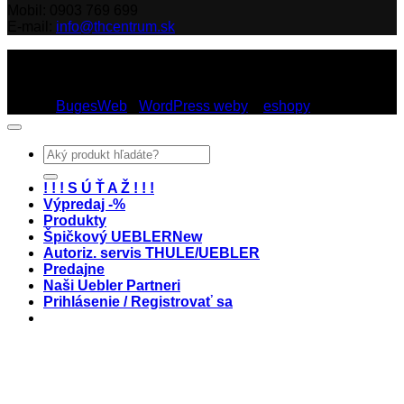
Mobil: 0903 769 699
E-mail:
info@thcentrum.sk
Copyright 2026 © Th Centrum - sieť autorizovaných predajní
Thule a Uebler na Slovensku. Strešné nosiče, boxy, nosiče
lyží a bicyklov Thule.
Dizajn:
BugesWeb
-
WordPress weby
a
eshopy
Hľadať:
! ! ! S Ú Ť A Ž ! ! !
Výpredaj -%
Produkty
Špičkový UEBLER
Autoriz. servis THULE/UEBLER
Predajne
Naši Uebler Partneri
Prihlásenie / Registrovať sa