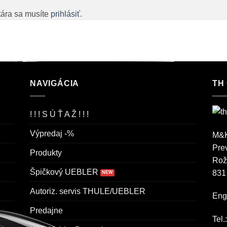
tára sa musíte
prihlásiť
.
NAVIGÁCIA
TH
! ! ! S Ú Ť A Ž ! ! !
Výpredaj -%
M&K
Pre
Produkty
Rož
Špičkový UEBLER
831
Autoriz. servis THULE/UEBLER
Engl
Predajne
Tel