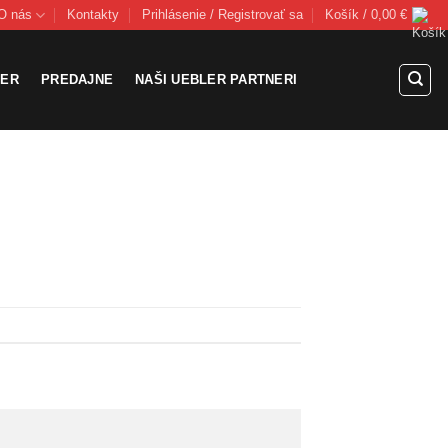
O nás
Kontakty
Prihlásenie / Registrovať sa
Košík /
0,00
€
LER
PREDAJNE
NAŠI UEBLER PARTNERI