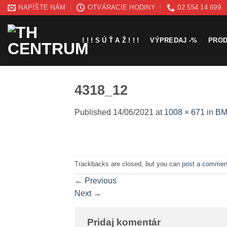
Skip
NAPÍŠTE NÁM
OTVÁRACIE HODINY
02 554 14 699
to
content
! ! ! S Ú Ť A Ž ! ! !
VÝPREDAJ -%
PRO
4318_12
Published
14/06/2021
at
1008 × 671
in
BM
Trackbacks are closed, but you can
post a commen
←
Previous
Next
→
Pridaj komentár