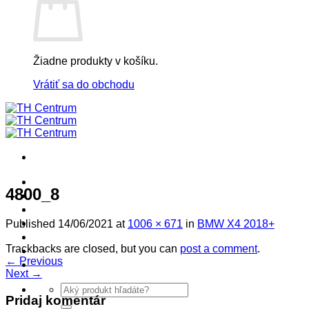
Žiadne produkty v košíku.
Vrátiť sa do obchodu
! ! ! S Ú Ť A Ž ! ! !
4800_8
Výpredaj -%
Produkty
Špičkový UEBLER
Published
14/06/2021
at
1006 × 671
in
BMW X4 2018+
Autoriz. servis THULE/UEBLER
Trackbacks are closed, but you can
post a comment
.
Predajne
←
Previous
Naši Uebler Partneri
Next
→
Hľadať:
Pridaj komentár