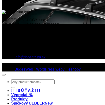
Th centrum
M&K TECHNOLOGY s.r.o.
Prevádzka – Sales and Showroom
Rožňavská 1, R1 Centrum
831 04 Bratislava
English speaking staff
Tel.: 02 6446 2442
Mobil: 0903 769 699
E-mail:
info@thcentrum.sk
Copyright 2026 © Th Centrum - sieť autorizovaných predajní Th
Dizajn:
BugesWeb
-
WordPress weby
a
eshopy
Hľadať:
! ! ! S Ú Ť A Ž ! ! !
Výpredaj -%
Produkty
Špičkový UEBLER