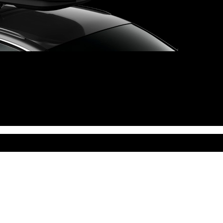
ule a Uebler na Slovensku. Strešné nosiče, boxy, nosiče lyží a