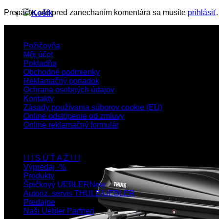
Prepáčte, ale pred zanechaním komentára sa musíte
prihlásiť
.
Zákaznícka sekcia
Požičovňa
Môj účet
Pokladňa
Obchodné podmienky
Reklamačný poriadok
Ochrana osobných údajov
Kontakty
Zásady používania súborov cookie (EÚ)
Online odstúpenie od zmluvy
Online reklamačný formulár
Navigácia
! ! ! S Ú Ť A Ž ! ! !
Výpredaj -%
Produkty
Špičkový UEBLER
Autoriz. servis THULE/UEBLER
Predajne
Naši Uebler Partneri