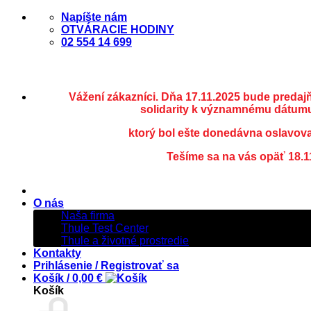
Skip
Napíšte nám
to
OTVÁRACIE HODINY
content
02 554 14 699
Vážení zákazníci. Dňa 17.11.2025 bude predaj
solidarity k významnému dátumu
ktorý bol ešte donedávna oslavov
Tešíme sa na vás opäť 18.1
O nás
Naša firma
Thule Test Center
Thule a životné prostredie
Kontakty
Prihlásenie / Registrovať sa
Košík /
0,00
€
Košík