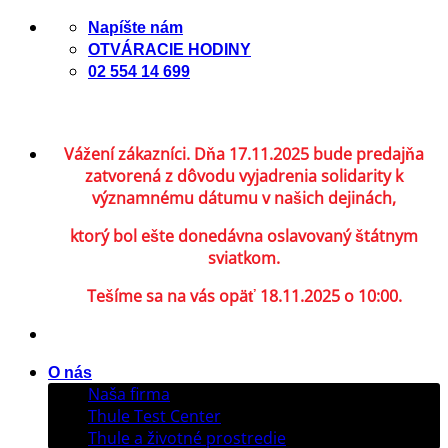
Skip
Napíšte nám
to
OTVÁRACIE HODINY
content
02 554 14 699
Vážení zákazníci. Dňa 17.11.2025 bude predajňa
zatvorená z dôvodu vyjadrenia solidarity k
významnému dátumu v našich dejinách,
ktorý bol ešte donedávna oslavovaný štátnym
sviatkom.
Tešíme sa na vás opäť 18.11.2025 o 10:00.
O nás
Naša firma
Thule Test Center
Thule a životné prostredie