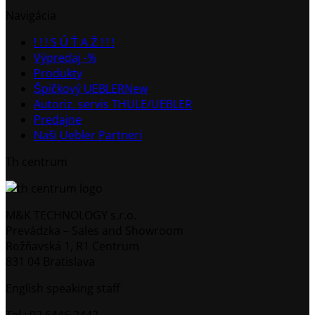
Navigácia
! ! ! S Ú Ť A Ž ! ! !
Výpredaj -%
Produkty
Špičkový UEBLER
Autoriz. servis THULE/UEBLER
Predajne
Naši Uebler Partneri
Th centrum
M&K TECHNOLOGY s.r.o.
Prevádzka – Sales and Showroom
Rožňavská 1, R1 Centrum
831 04 Bratislava
English speaking staff