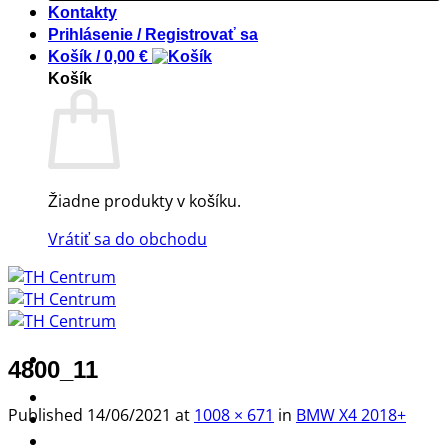
Kontakty
Prihlásenie / Registrovať sa
Košík /
0,00
€
Košík
Žiadne produkty v košíku.
Vrátiť sa do obchodu
4800_11
! ! ! S Ú Ť A Ž ! ! !
Published
14/06/2021
at
1008 × 671
in
BMW X4 2018+
Výpredaj -%
Produkty