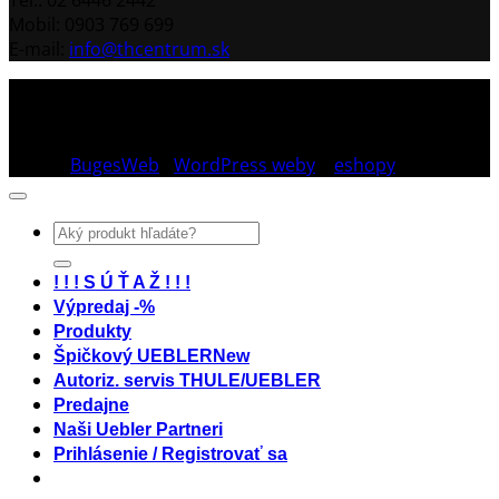
Tel.: 02 6446 2442
Mobil: 0903 769 699
E-mail:
info@thcentrum.sk
Copyright 2026 © Th Centrum - sieť autorizovaných
predajní Thule a Uebler na Slovensku. Strešné nosiče,
boxy, nosiče lyží a bicyklov Thule.
Dizajn:
BugesWeb
-
WordPress weby
a
eshopy
Hľadať:
! ! ! S Ú Ť A Ž ! ! !
Výpredaj -%
Produkty
Špičkový UEBLER
Autoriz. servis THULE/UEBLER
Predajne
Naši Uebler Partneri
Prihlásenie / Registrovať sa