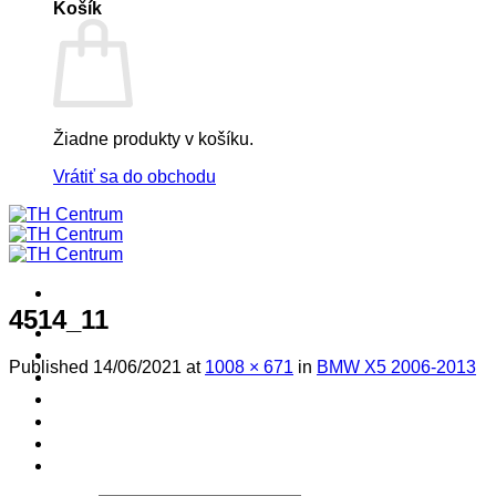
Košík
Žiadne produkty v košíku.
Vrátiť sa do obchodu
4514_11
! ! ! S Ú Ť A Ž ! ! !
Výpredaj -%
Published
14/06/2021
at
1008 × 671
in
BMW X5 2006-2013
Produkty
Špičkový UEBLER
Autoriz. servis THULE/UEBLER
Predajne
Naši Uebler Partneri