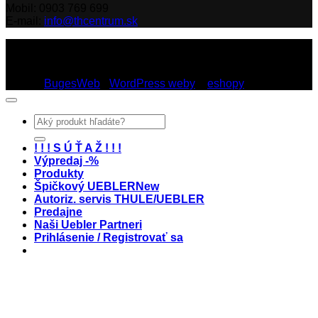
Mobil: 0903 769 699
E-mail:
info@thcentrum.sk
Copyright 2026 © Th Centrum - sieť autorizovaných predajní
Thule a Uebler na Slovensku. Strešné nosiče, boxy, nosiče
lyží a bicyklov Thule.
Dizajn:
BugesWeb
-
WordPress weby
a
eshopy
Hľadať:
! ! ! S Ú Ť A Ž ! ! !
Výpredaj -%
Produkty
Špičkový UEBLER
Autoriz. servis THULE/UEBLER
Predajne
Naši Uebler Partneri
Prihlásenie / Registrovať sa