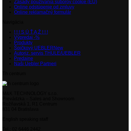
Zásady používania súborov cookie (EÚ)
Online odstúpenie od zmluvy
Online reklamačný formulár
Navigácia
! ! ! S Ú Ť A Ž ! ! !
Výpredaj -%
Produkty
Špičkový UEBLER
Autoriz. servis THULE/UEBLER
Predajne
Naši Uebler Partneri
Th centrum
M&K TECHNOLOGY s.r.o.
Prevádzka – Sales and Showroom
Rožňavská 1, R1 Centrum
831 04 Bratislava
English speaking staff
Tel.: 02 6446 2442