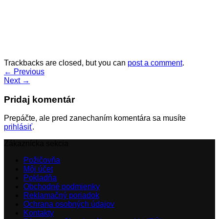
Trackbacks are closed, but you can
post a comment
.
←
Previous
Next
→
Pridaj komentár
Prepáčte, ale pred zanechaním komentára sa musíte
prihlásiť
.
Zákaznícka sekcia
Požičovňa
Môj účet
Pokladňa
Obchodné podmienky
Reklamačný poriadok
Ochrana osobných údajov
Kontakty