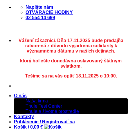
Skip
Napíšte nám
to
OTVÁRACIE HODINY
content
02 554 14 699
Vážení zákazníci. Dňa 17.11.2025 bude predajňa
zatvorená z dôvodu vyjadrenia solidarity k
významnému dátumu v našich dejinách,
ktorý bol ešte donedávna oslavovaný štátnym
sviatkom.
Tešíme sa na vás opäť 18.11.2025 o 10:00.
O nás
Naša firma
Thule Test Center
Thule a životné prostredie
Kontakty
Prihlásenie / Registrovať sa
Košík /
0,00
€