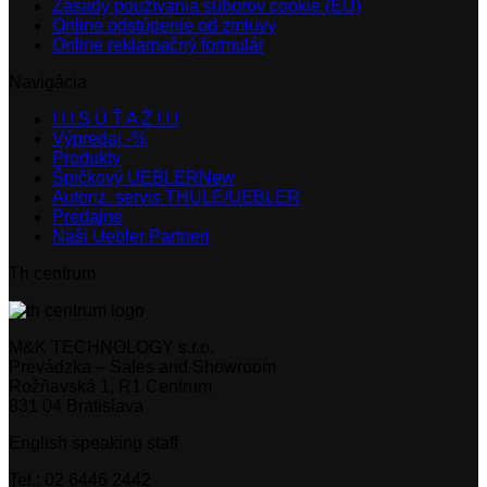
Zásady používania súborov cookie (EÚ)
Online odstúpenie od zmluvy
Online reklamačný formulár
Navigácia
! ! ! S Ú Ť A Ž ! ! !
Výpredaj -%
Produkty
Špičkový UEBLER
Autoriz. servis THULE/UEBLER
Predajne
Naši Uebler Partneri
Th centrum
M&K TECHNOLOGY s.r.o.
Prevádzka – Sales and Showroom
Rožňavská 1, R1 Centrum
831 04 Bratislava
English speaking staff
Tel.: 02 6446 2442