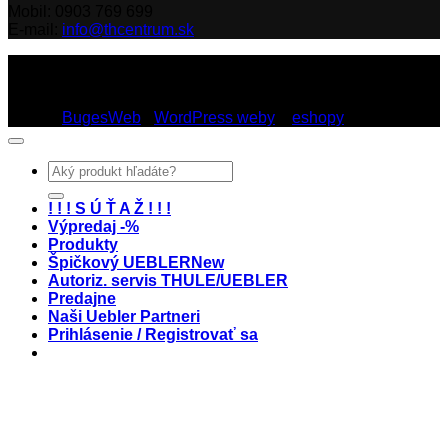
Mobil: 0903 769 699
E-mail:
info@thcentrum.sk
Copyright 2026 © Th Centrum - sieť autorizovaných predajní
Thule a Uebler na Slovensku. Strešné nosiče, boxy, nosiče
lyží a bicyklov Thule.
Dizajn:
BugesWeb
-
WordPress weby
a
eshopy
Hľadať:
! ! ! S Ú Ť A Ž ! ! !
Výpredaj -%
Produkty
Špičkový UEBLER
Autoriz. servis THULE/UEBLER
Predajne
Naši Uebler Partneri
Prihlásenie / Registrovať sa