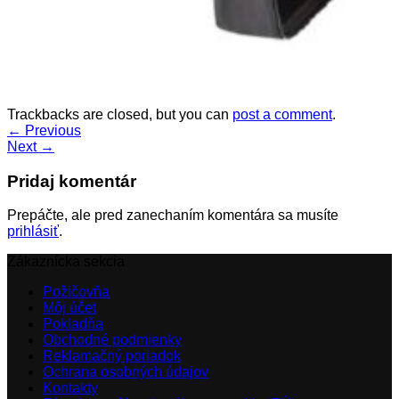
Trackbacks are closed, but you can
post a comment
.
←
Previous
Next
→
Pridaj komentár
Prepáčte, ale pred zanechaním komentára sa musíte
prihlásiť
.
Zákaznícka sekcia
Požičovňa
Môj účet
Pokladňa
Obchodné podmienky
Reklamačný poriadok
Ochrana osobných údajov
Kontakty