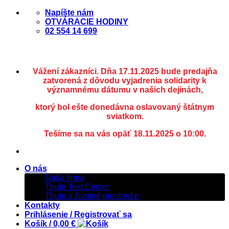
Skip
Napíšte nám
to
OTVÁRACIE HODINY
content
02 554 14 699
Vážení zákazníci. Dňa 17.11.2025 bude predajňa
zatvorená z dôvodu vyjadrenia solidarity k
významnému dátumu v našich dejinách,
ktorý bol ešte donedávna oslavovaný štátnym
sviatkom.
Tešíme sa na vás opäť 18.11.2025 o 10:00.
O nás
Naša firma
Thule Test Center
Thule a životné prostredie
Kontakty
Prihlásenie / Registrovať sa
Košík /
0,00
€