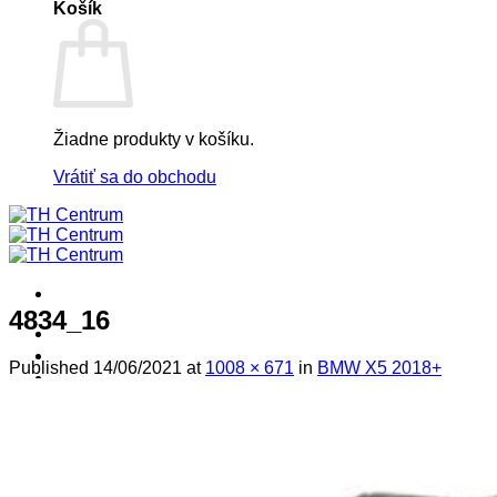
Košík
Žiadne produkty v košíku.
Vrátiť sa do obchodu
4834_16
! ! ! S Ú Ť A Ž ! ! !
Výpredaj -%
Published
14/06/2021
at
1008 × 671
in
BMW X5 2018+
Produkty
Špičkový UEBLER
Autoriz. servis THULE/UEBLER
Predajne
Naši Uebler Partneri