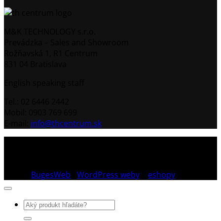
M&K TECHNOLOGY s.r.o.
Prevádzka – Sales and Showroom
Rožňavská 1, R1 Centrum
831 04 Bratislava
English speaking staff
Tel.: 02 6446 2442
Mobil: 0903 769 699
E-mail:
info@thcentrum.sk
Copyright 2026 © Th Centrum - sieť autorizovaných
predajní Thule a Uebler na Slovensku. Strešné nosiče,
boxy, nosiče lyží a bicyklov Thule.
Dizajn:
BugesWeb
-
WordPress weby
a
eshopy
Hľadať: