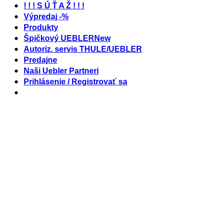
! ! ! S Ú Ť A Ž ! ! !
Výpredaj -%
Produkty
Špičkový UEBLER
Autoriz. servis THULE/UEBLER
Predajne
Naši Uebler Partneri
Prihlásenie / Registrovať sa