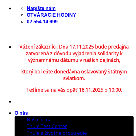
Skip
Napíšte nám
to
OTVÁRACIE HODINY
content
02 554 14 699
Vážení zákazníci. Dňa 17.11.2025 bude predajňa
zatvorená z dôvodu vyjadrenia solidarity k
významnému dátumu v našich dejinách,
ktorý bol ešte donedávna oslavovaný štátnym
sviatkom.
Tešíme sa na vás opäť 18.11.2025 o 10:00.
O nás
Naša firma
Thule Test Center
Thule a životné prostredie