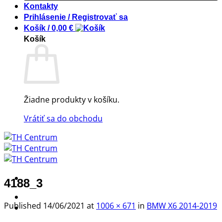
Kontakty
Prihlásenie / Registrovať sa
Košík /
0,00
€
Košík
Žiadne produkty v košíku.
Vrátiť sa do obchodu
4188_3
! ! ! S Ú Ť A Ž ! ! !
Published
14/06/2021
at
1006 × 671
in
BMW X6 2014-2019
Výpredaj -%
Produkty