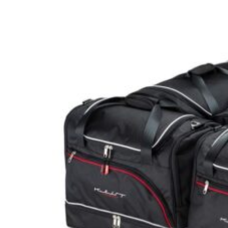
Špičkový UEBLER
Autoriz. servis THULE/UEBLER
Predajne
Naši Uebler Partneri
Hľadať: