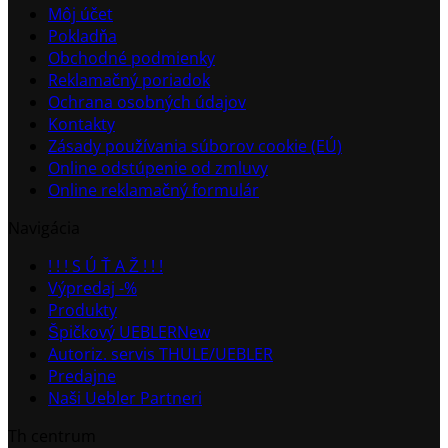
Môj účet
Pokladňa
Obchodné podmienky
Reklamačný poriadok
Ochrana osobných údajov
Kontakty
Zásady používania súborov cookie (EÚ)
Online odstúpenie od zmluvy
Online reklamačný formulár
Navigácia
! ! ! S Ú Ť A Ž ! ! !
Výpredaj -%
Produkty
Špičkový UEBLER
Autoriz. servis THULE/UEBLER
Predajne
Naši Uebler Partneri
Th centrum