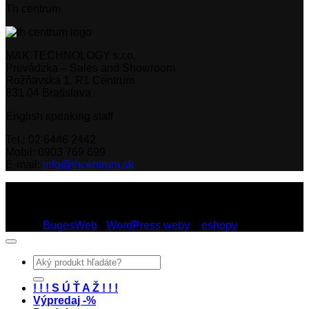
Th centrum
M&K TECHNOLOGY s.r.o.
Prevádzka – Sales and Showroom
Rožňavská 1, R1 Centrum
831 04 Bratislava
English speaking staff
Tel.: 02 6446 2442
Mobil: 0903 769 699
E-mail:
info@thcentrum.sk
Copyright 2026 © Th Centrum - sieť autorizovaných predajní
Thule a Uebler na Slovensku. Strešné nosiče, boxy, nosiče
lyží a bicyklov Thule.
Dizajn:
BugesWeb
-
WordPress weby
a
eshopy
Hľadať:
! ! ! S Ú Ť A Ž ! ! !
Výpredaj -%