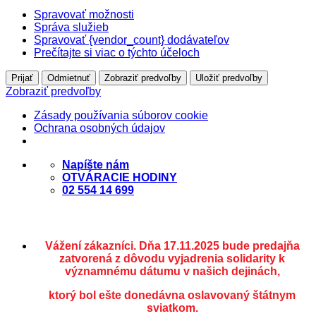
Spravovať možnosti
Správa služieb
Spravovať {vendor_count} dodávateľov
Prečítajte si viac o týchto účeloch
Prijať
Odmietnuť
Zobraziť predvoľby
Uložiť predvoľby
Zobraziť predvoľby
Zásady používania súborov cookie
Ochrana osobných údajov
Skip
Napíšte nám
to
OTVÁRACIE HODINY
content
02 554 14 699
Vážení zákazníci. Dňa 17.11.2025 bude predajňa
zatvorená z dôvodu vyjadrenia solidarity k
významnému dátumu v našich dejinách,
ktorý bol ešte donedávna oslavovaný štátnym
sviatkom.