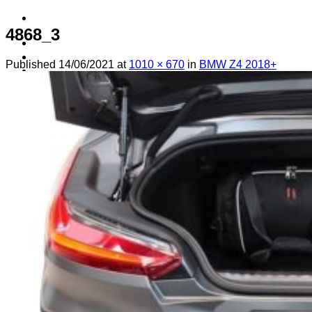
4868_3
! ! ! S Ú Ť A Ž ! ! !
Výpredaj -%
Published
14/06/2021
at
1010 × 670
in
BMW Z4 2018+
Produkty
Špičkový UEBLER
Autoriz. servis THULE/UEBLER
Predajne
Naši Uebler Partneri
Hľadať: