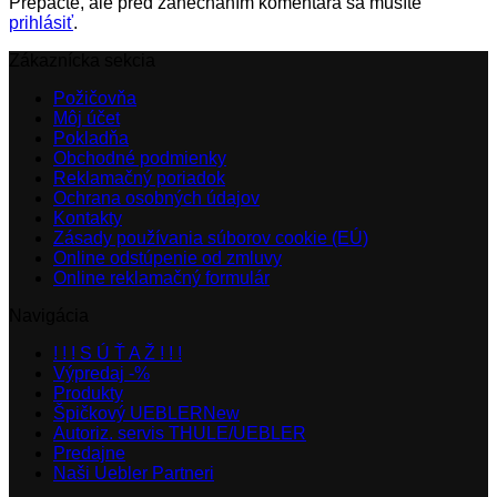
Prepáčte, ale pred zanechaním komentára sa musíte
prihlásiť
.
Zákaznícka sekcia
Požičovňa
Môj účet
Pokladňa
Obchodné podmienky
Reklamačný poriadok
Ochrana osobných údajov
Kontakty
Zásady používania súborov cookie (EÚ)
Online odstúpenie od zmluvy
Online reklamačný formulár
Navigácia
! ! ! S Ú Ť A Ž ! ! !
Výpredaj -%
Produkty
Špičkový UEBLER
Autoriz. servis THULE/UEBLER
Predajne
Naši Uebler Partneri