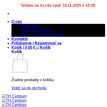
Tešíme sa na vás opäť 18.11.2025 o 10:00.
O nás
Naša firma
Thule Test Center
Thule a životné prostredie
Kontakty
Prihlásenie / Registrovať sa
Košík /
0,00
€
Košík
Žiadne produkty v košíku.
Vrátiť sa do obchodu