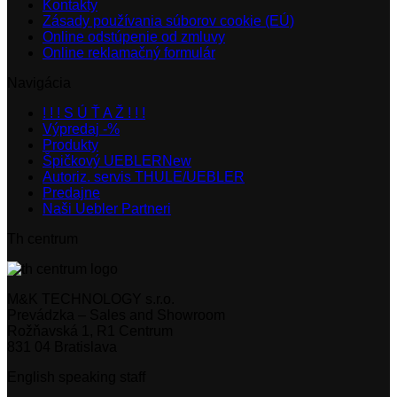
Kontakty
Zásady používania súborov cookie (EÚ)
Online odstúpenie od zmluvy
Online reklamačný formulár
Navigácia
! ! ! S Ú Ť A Ž ! ! !
Výpredaj -%
Produkty
Špičkový UEBLER
Autoriz. servis THULE/UEBLER
Predajne
Naši Uebler Partneri
Th centrum
M&K TECHNOLOGY s.r.o.
Prevádzka – Sales and Showroom
Rožňavská 1, R1 Centrum
831 04 Bratislava
English speaking staff