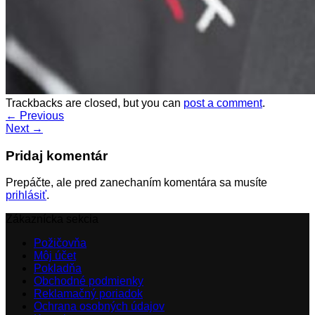
Trackbacks are closed, but you can
post a comment
.
←
Previous
Next
→
Pridaj komentár
Prepáčte, ale pred zanechaním komentára sa musíte
prihlásiť
.
Zákaznícka sekcia
Požičovňa
Môj účet
Pokladňa
Obchodné podmienky
Reklamačný poriadok
Ochrana osobných údajov