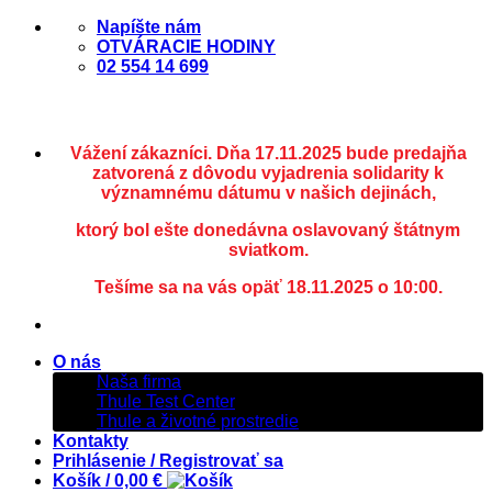
Skip
Napíšte nám
to
OTVÁRACIE HODINY
content
02 554 14 699
Vážení zákazníci. Dňa 17.11.2025 bude predajňa
zatvorená z dôvodu vyjadrenia solidarity k
významnému dátumu v našich dejinách,
ktorý bol ešte donedávna oslavovaný štátnym
sviatkom.
Tešíme sa na vás opäť 18.11.2025 o 10:00.
O nás
Naša firma
Thule Test Center
Thule a životné prostredie
Kontakty
Prihlásenie / Registrovať sa
Košík /
0,00
€