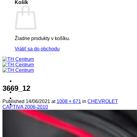
Košík
Žiadne produkty v košíku.
Vrátiť sa do obchodu
3669_12
! ! ! S Ú Ť A Ž ! ! !
Výpredaj -%
Published
14/06/2021
at
1008 × 671
in
CHEVROLET
Produkty
CAPTIVA 2006-2010
Špičkový UEBLER
Autoriz. servis THULE/UEBLER
Predajne
Naši Uebler Partneri