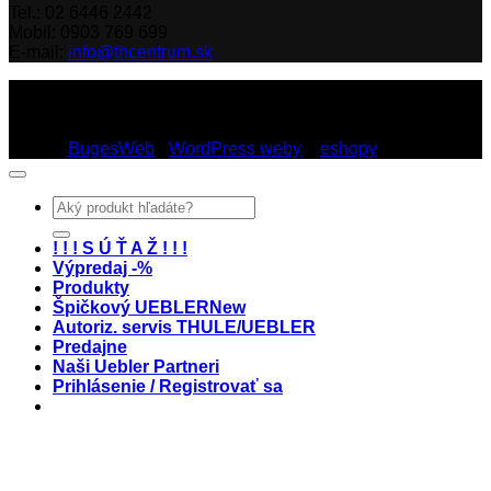
Tel.: 02 6446 2442
Mobil: 0903 769 699
E-mail:
info@thcentrum.sk
Copyright 2026 © Th Centrum - sieť autorizovaných predajní
Thule a Uebler na Slovensku. Strešné nosiče, boxy, nosiče
lyží a bicyklov Thule.
Dizajn:
BugesWeb
-
WordPress weby
a
eshopy
Hľadať:
! ! ! S Ú Ť A Ž ! ! !
Výpredaj -%
Produkty
Špičkový UEBLER
Autoriz. servis THULE/UEBLER
Predajne
Naši Uebler Partneri
Prihlásenie / Registrovať sa