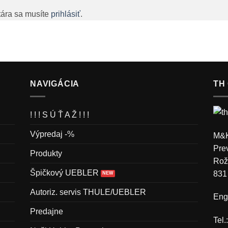
tára sa musíte
prihlásiť
.
NAVIGÁCIA
TH
! ! ! S Ú Ť A Ž ! ! !
Výpredaj -%
M&K
Pre
Produkty
Rož
Špičkový UEBLER
831
Autoriz. servis THULE/UEBLER
Engl
Predajne
Tel