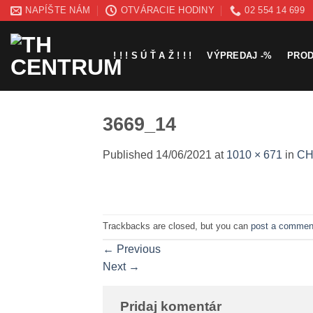
Skip
NAPÍŠTE NÁM
OTVÁRACIE HODINY
02 554 14 699
to
content
! ! ! S Ú Ť A Ž ! ! !
VÝPREDAJ -%
PRO
3669_14
Published
14/06/2021
at
1010 × 671
in
CH
Trackbacks are closed, but you can
post a commen
←
Previous
Next
→
Pridaj komentár