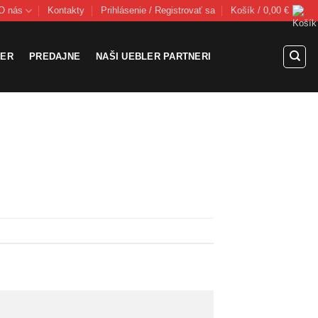
O nás
Kontakty
Prihlásenie / Registrovať sa
Košík /
0,00
€
LER
PREDAJNE
NAŠI UEBLER PARTNERI