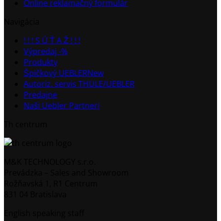
Online reklamačný formulár
Navigácia
! ! ! S Ú Ť A Ž ! ! !
Výpredaj -%
Produkty
Špičkový UEBLER
Autoriz. servis THULE/UEBLER
Predajne
Naši Uebler Partneri
Th centrum
M&K TECHNOLOGY s.r.o.
Prevádzka – Sales and Showroom
Rožňavská 1, R1 Centrum
831 04 Bratislava
English speaking staff