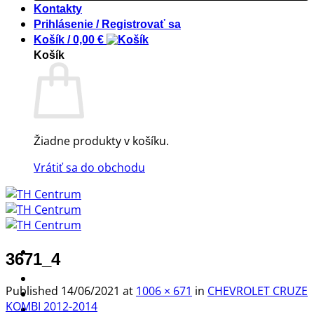
Kontakty
Prihlásenie / Registrovať sa
Košík /
0,00
€
Košík
Žiadne produkty v košíku.
Vrátiť sa do obchodu
3671_4
! ! ! S Ú Ť A Ž ! ! !
Published
14/06/2021
at
1006 × 671
in
CHEVROLET CRUZE
Výpredaj -%
KOMBI 2012-2014
Produkty