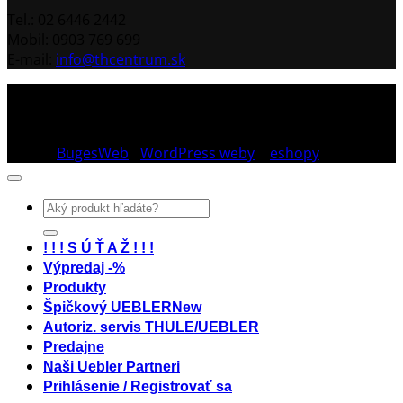
Tel.: 02 6446 2442
Mobil: 0903 769 699
E-mail:
info@thcentrum.sk
Copyright 2026 © Th Centrum - sieť autorizovaných
predajní Thule a Uebler na Slovensku. Strešné nosiče,
boxy, nosiče lyží a bicyklov Thule.
Dizajn:
BugesWeb
-
WordPress weby
a
eshopy
Hľadať:
! ! ! S Ú Ť A Ž ! ! !
Výpredaj -%
Produkty
Špičkový UEBLER
Autoriz. servis THULE/UEBLER
Predajne
Naši Uebler Partneri
Prihlásenie / Registrovať sa