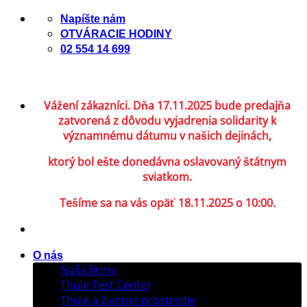
Skip
Napíšte nám
to
OTVÁRACIE HODINY
content
02 554 14 699
Vážení zákazníci. Dňa 17.11.2025 bude predajňa
zatvorená z dôvodu vyjadrenia solidarity k
významnému dátumu v našich dejinách,
ktorý bol ešte donedávna oslavovaný štátnym
sviatkom.
Tešíme sa na vás opäť 18.11.2025 o 10:00.
O nás
Naša firma
Thule Test Center
Thule a životné prostredie