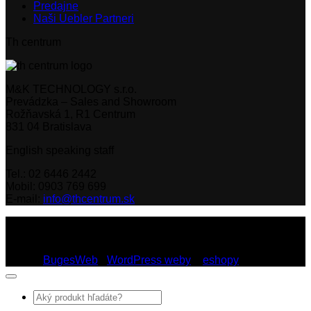
Predajne
Naši Uebler Partneri
Th centrum
M&K TECHNOLOGY s.r.o.
Prevádzka – Sales and Showroom
Rožňavská 1, R1 Centrum
831 04 Bratislava
English speaking staff
Tel.: 02 6446 2442
Mobil: 0903 769 699
E-mail:
info@thcentrum.sk
Copyright 2026 © Th Centrum - sieť autorizovaných predajní
Thule a Uebler na Slovensku. Strešné nosiče, boxy, nosiče
lyží a bicyklov Thule.
Dizajn:
BugesWeb
-
WordPress weby
a
eshopy
Hľadať: