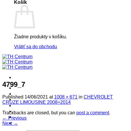
Košík
Žiadne produkty v košíku.
Vrátiť sa do obchodu
4799_7
! ! ! S Ú Ť A Ž ! ! !
Výpredaj -%
Published
14/06/2021
at
1008 × 671
in
CHEVROLET
Produkty
CRUZE LIMOUSINE 2008+2014
Špičkový UEBLER
Autoriz. servis THULE/UEBLER
Trackbacks are closed, but you can
post a comment
.
Predajne
←
Previous
Naši Uebler Partneri
Next
→