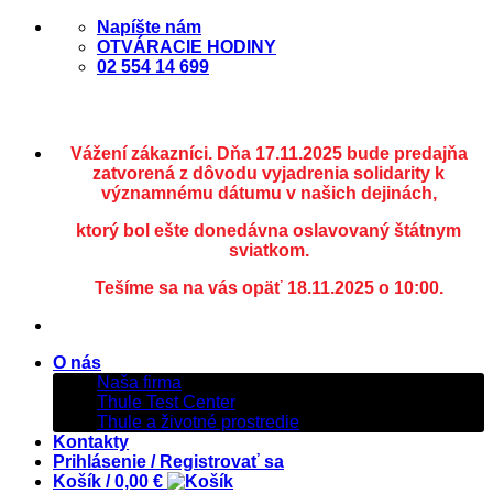
Skip
Napíšte nám
to
OTVÁRACIE HODINY
content
02 554 14 699
Vážení zákazníci. Dňa 17.11.2025 bude predajňa
zatvorená z dôvodu vyjadrenia solidarity k
významnému dátumu v našich dejinách,
ktorý bol ešte donedávna oslavovaný štátnym
sviatkom.
Tešíme sa na vás opäť 18.11.2025 o 10:00.
O nás
Naša firma
Thule Test Center
Thule a životné prostredie
Kontakty
Prihlásenie / Registrovať sa
Košík /
0,00
€