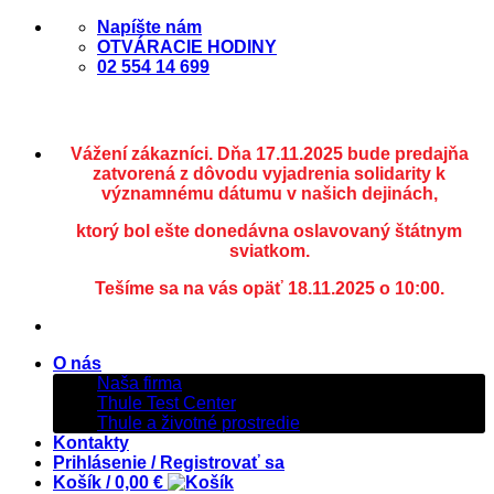
Skip
Napíšte nám
to
OTVÁRACIE HODINY
content
02 554 14 699
Vážení zákazníci. Dňa 17.11.2025 bude predajňa
zatvorená z dôvodu vyjadrenia solidarity k
významnému dátumu v našich dejinách,
ktorý bol ešte donedávna oslavovaný štátnym
sviatkom.
Tešíme sa na vás opäť 18.11.2025 o 10:00.
O nás
Naša firma
Thule Test Center
Thule a životné prostredie
Kontakty
Prihlásenie / Registrovať sa
Košík /
0,00
€