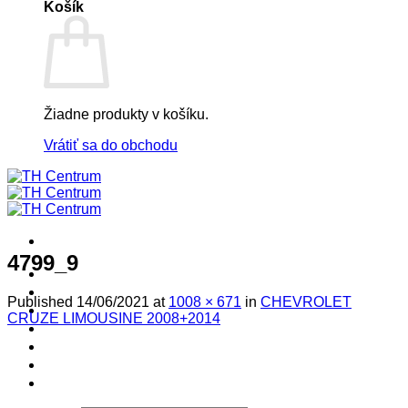
Košík
Žiadne produkty v košíku.
Vrátiť sa do obchodu
4799_9
! ! ! S Ú Ť A Ž ! ! !
Výpredaj -%
Published
14/06/2021
at
1008 × 671
in
CHEVROLET
Produkty
CRUZE LIMOUSINE 2008+2014
Špičkový UEBLER
Autoriz. servis THULE/UEBLER
Predajne
Naši Uebler Partneri