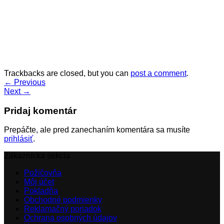
Trackbacks are closed, but you can
post a comment
.
←
Previous
Next
→
Pridaj komentár
Prepáčte, ale pred zanechaním komentára sa musíte
prihlásiť
.
Zákaznícka sekcia
Požičovňa
Môj účet
Pokladňa
Obchodné podmienky
Reklamačný poriadok
Ochrana osobných údajov