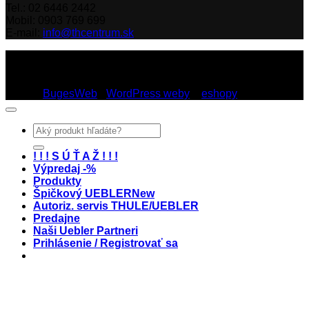
Tel.: 02 6446 2442
Mobil: 0903 769 699
E-mail:
info@thcentrum.sk
Copyright 2026 © Th Centrum - sieť autorizovaných predajní
Thule a Uebler na Slovensku. Strešné nosiče, boxy, nosiče
lyží a bicyklov Thule.
Dizajn:
BugesWeb
-
WordPress weby
a
eshopy
Hľadať:
! ! ! S Ú Ť A Ž ! ! !
Výpredaj -%
Produkty
Špičkový UEBLER
Autoriz. servis THULE/UEBLER
Predajne
Naši Uebler Partneri
Prihlásenie / Registrovať sa