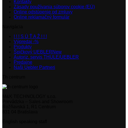
Kontakty
Zásady používania súborov cookie (EÚ)
Online odstúpenie od zmluvy
Online reklamačný formulár
Navigácia
! ! ! S Ú Ť A Ž ! ! !
Výpredaj -%
Produkty
Špičkový UEBLER
Autoriz. servis THULE/UEBLER
Predajne
Naši Uebler Partneri
Th centrum
M&K TECHNOLOGY s.r.o.
Prevádzka – Sales and Showroom
Rožňavská 1, R1 Centrum
831 04 Bratislava
English speaking staff