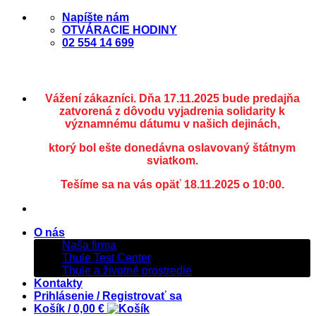
Skip
Napíšte nám
to
OTVÁRACIE HODINY
content
02 554 14 699
Vážení zákazníci. Dňa 17.11.2025 bude predajňa
zatvorená z dôvodu vyjadrenia solidarity k
významnému dátumu v našich dejinách,
ktorý bol ešte donedávna oslavovaný štátnym
sviatkom.
Tešíme sa na vás opäť 18.11.2025 o 10:00.
O nás
Naša firma
Thule Test Center
Thule a životné prostredie
Kontakty
Prihlásenie / Registrovať sa
Košík /
0,00
€