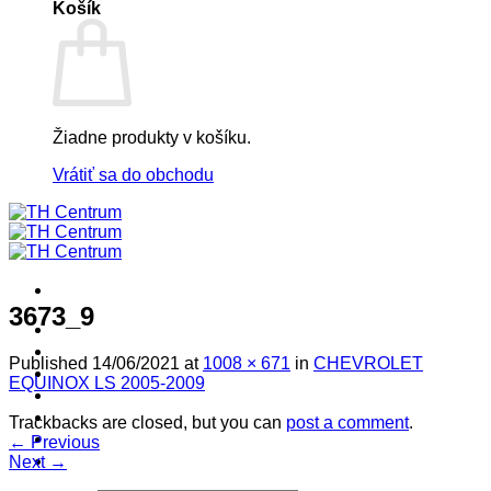
Košík
Žiadne produkty v košíku.
Vrátiť sa do obchodu
3673_9
! ! ! S Ú Ť A Ž ! ! !
Výpredaj -%
Published
14/06/2021
at
1008 × 671
in
CHEVROLET
Produkty
EQUINOX LS 2005-2009
Špičkový UEBLER
Autoriz. servis THULE/UEBLER
Trackbacks are closed, but you can
post a comment
.
Predajne
←
Previous
Naši Uebler Partneri
Next
→