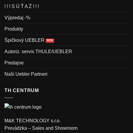
! ! ! S Ú Ť A Ž ! ! !
Výpredaj -%
Produkty
Špičkový UEBLER
Autoriz. servis THULE/UEBLER
Predajne
Naši Uebler Partneri
TH CENTRUM
M&K TECHNOLOGY s.r.o.
Prevádzka – Sales and Showroom