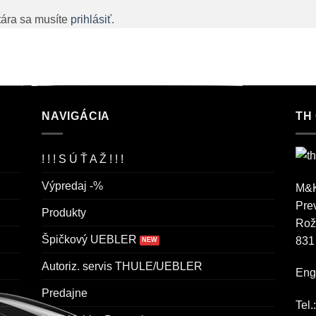
tára sa musíte
prihlásiť
.
NAVIGÁCIA
TH
! ! ! S Ú Ť A Ž ! ! !
Výpredaj -%
M&K
Pre
Produkty
Rož
Špičkový UEBLER
831
Autoriz. servis THULE/UEBLER
Engl
Predajne
Tel