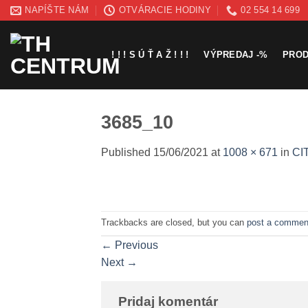
Skip
NAPÍŠTE NÁM
OTVÁRACIE HODINY
02 554 14 699
to
content
! ! ! S Ú Ť A Ž ! ! !
VÝPREDAJ -%
PRO
3685_10
Published
15/06/2021
at
1008 × 671
in
CI
Trackbacks are closed, but you can
post a commen
←
Previous
Next
→
Pridaj komentár