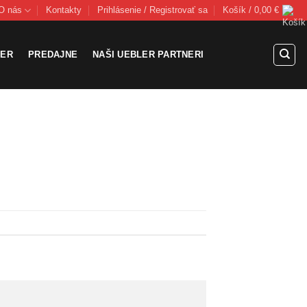
O nás
Kontakty
Prihlásenie / Registrovať sa
Košík /
0,00
€
LER
PREDAJNE
NAŠI UEBLER PARTNERI