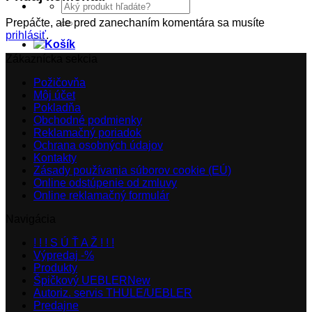
Hľadať:
Prepáčte, ale pred zanechaním komentára sa musíte
prihlásiť
.
Zákaznícka sekcia
Požičovňa
Môj účet
Pokladňa
Obchodné podmienky
Reklamačný poriadok
Ochrana osobných údajov
Kontakty
Zásady používania súborov cookie (EÚ)
Online odstúpenie od zmluvy
Online reklamačný formulár
Navigácia
! ! ! S Ú Ť A Ž ! ! !
Výpredaj -%
Produkty
Špičkový UEBLER
Autoriz. servis THULE/UEBLER
Predajne