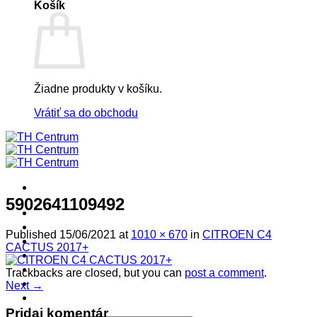
Košík
Žiadne produkty v košíku.
Vrátiť sa do obchodu
5902641109492
! ! ! S Ú Ť A Ž ! ! !
Výpredaj -%
Published
15/06/2021
at
1010 × 670
in
CITROEN C4
Produkty
CACTUS 2017+
Špičkový UEBLER
Autoriz. servis THULE/UEBLER
Trackbacks are closed, but you can
post a comment
.
Predajne
Next
→
Naši Uebler Partneri
Pridaj komentár