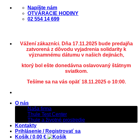
Skip
Napíšte nám
to
OTVÁRACIE HODINY
content
02 554 14 699
Vážení zákazníci. Dňa 17.11.2025 bude predajňa
zatvorená z dôvodu vyjadrenia solidarity k
významnému dátumu v našich dejinách,
ktorý bol ešte donedávna oslavovaný štátnym
sviatkom.
Tešíme sa na vás opäť 18.11.2025 o 10:00.
O nás
Naša firma
Thule Test Center
Thule a životné prostredie
Kontakty
Prihlásenie / Registrovať sa
Košík /
0,00
€