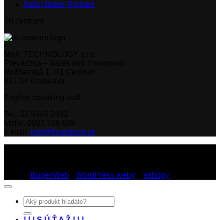
Naši Uebler Partneri
Th centrum
M&K TECHNOLOGY s.r.o.
Prevádzka – Sales and Showroom
Rožňavská 1, R1 Centrum
831 04 Bratislava
English speaking staff
Tel.: 02 6446 2442
Mobil: 0903 769 699
E-mail:
info@thcentrum.sk
Copyright 2026 © Th Centrum - sieť autorizovaných predajní
Thule a Uebler na Slovensku. Strešné nosiče, boxy, nosiče
lyží a bicyklov Thule.
Dizajn:
BugesWeb
-
WordPress weby
a
eshopy
Hľadať:
! ! ! S Ú Ť A Ž ! ! !