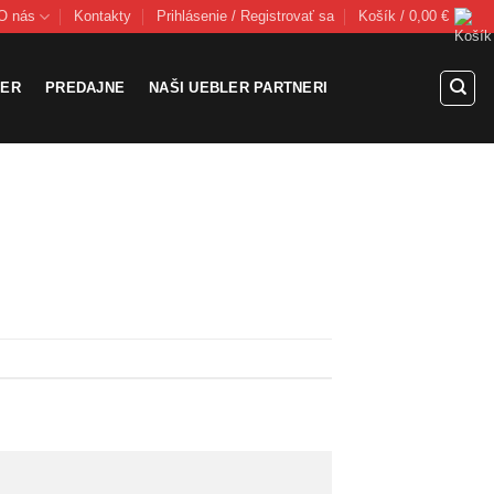
O nás
Kontakty
Prihlásenie / Registrovať sa
Košík /
0,00
€
LER
PREDAJNE
NAŠI UEBLER PARTNERI