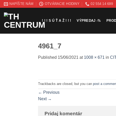
Skip
NAPÍŠTE NÁM
OTVÁRACIE HODINY
02 554 14 699
to
content
! ! ! S Ú Ť A Ž ! ! !
VÝPREDAJ -%
PRO
4961_7
Published
15/06/2021
at
1008 × 671
in
CI
Trackbacks are closed, but you can
post a commen
←
Previous
Next
→
Pridaj komentár