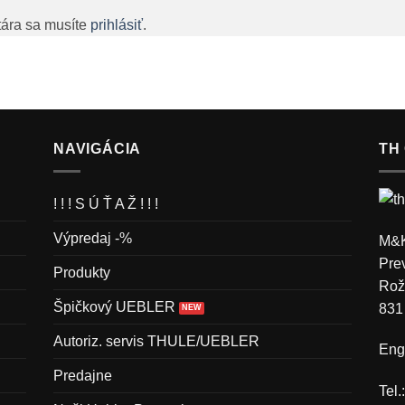
tára sa musíte
prihlásiť
.
NAVIGÁCIA
TH
! ! ! S Ú Ť A Ž ! ! !
Výpredaj -%
M&K
Pre
Produkty
Rož
Špičkový UEBLER
831
Autoriz. servis THULE/UEBLER
Engl
Predajne
Tel