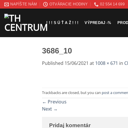
Skip
NAPÍŠTE NÁM
OTVÁRACIE HODINY
02 554 14 699
to
content
! ! ! S Ú Ť A Ž ! ! !
VÝPREDAJ -%
PRO
3686_10
Published
15/06/2021
at
1008 × 671
in
C
Trackbacks are closed, but you can
post a commen
←
Previous
Next
→
Pridaj komentár