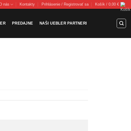
O nás
Kontakty
Prihlásenie / Registrovať sa
Košík /
0,00
€
LER
PREDAJNE
NAŠI UEBLER PARTNERI