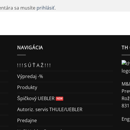
entára sa musíte
prihlásiť
.
NAVIGÁCIA
TH
! ! ! S Ú Ť A Ž ! ! !
Výpredaj -%
M&K
Produkty
Pre
Špičkový UEBLER
Rož
831
Autoriz. servis THULE/UEBLER
Eng
Predajne