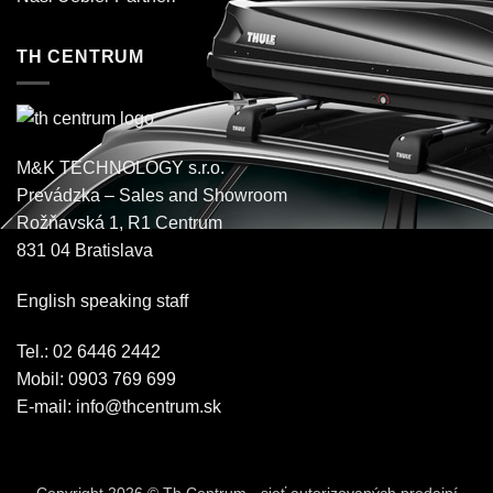
TH CENTRUM
M&K TECHNOLOGY s.r.o.
Prevádzka – Sales and Showroom
Rožňavská 1, R1 Centrum
831 04 Bratislava
English speaking staff
Tel.: 02 6446 2442
Mobil: 0903 769 699
E-mail:
info@thcentrum.sk
Copyright 2026 © Th Centrum - sieť autorizovaných predajní