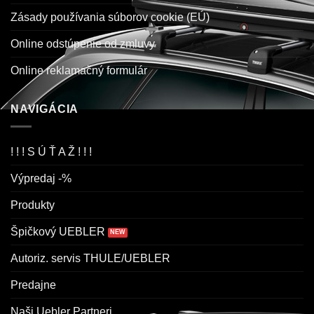
Zásady používania súborov cookie (EÚ)
Online odstúpenie od zmluvy
Online reklamačný formulár
NAVIGÁCIA
! ! ! S Ú Ť A Ž ! ! !
Výpredaj -%
Produkty
Špičkový UEBLER
Autoriz. servis THULE/UEBLER
Predajne
Naši Uebler Partneri