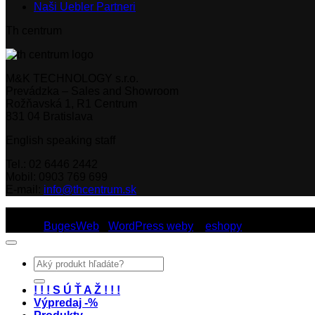
Naši Uebler Partneri
Th centrum
M&K TECHNOLOGY s.r.o.
Prevádzka – Sales and Showroom
Rožňavská 1, R1 Centrum
831 04 Bratislava
English speaking staff
Tel.: 02 6446 2442
Mobil: 0903 769 699
E-mail:
info@thcentrum.sk
Copyright 2026 © Th Centrum - sieť autorizovaných predajní Th
Dizajn:
BugesWeb
-
WordPress weby
a
eshopy
Hľadať:
! ! ! S Ú Ť A Ž ! ! !
Výpredaj -%