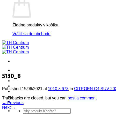
Žiadne produkty v košíku.
Vrátiť sa do obchodu
! ! ! S Ú Ť A Ž ! ! !
5130_8
Výpredaj -%
Produkty
Špičkový UEBLER
Published
15/06/2021
at
1010 × 673
in
CITROEN C4 SUV 20
Autoriz. servis THULE/UEBLER
Predajne
Trackbacks are closed, but you can
post a comment
.
Naši Uebler Partneri
←
Previous
Next
→
Hľadať: