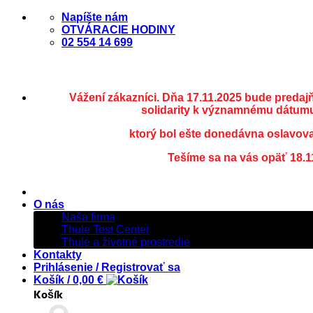
Skip
Napíšte nám
to
OTVÁRACIE HODINY
content
02 554 14 699
Vážení zákazníci. Dňa 17.11.2025 bude predaj
solidarity k významnému dátumu
ktorý bol ešte donedávna oslavov
Tešíme sa na vás opäť 18.1
O nás
Naša firma
Thule Test Center
Thule a životné prostredie
Kontakty
Prihlásenie / Registrovať sa
Košík /
0,00
€
Košík