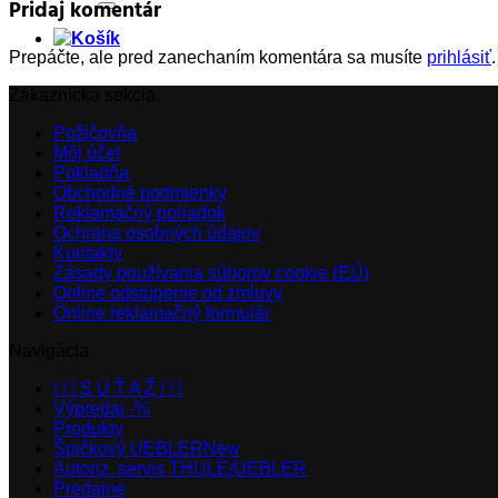
Pridaj komentár
Prepáčte, ale pred zanechaním komentára sa musíte
prihlásiť
.
Zákaznícka sekcia
Požičovňa
Môj účet
Pokladňa
Obchodné podmienky
Reklamačný poriadok
Ochrana osobných údajov
Kontakty
Zásady používania súborov cookie (EÚ)
Online odstúpenie od zmluvy
Online reklamačný formulár
Navigácia
! ! ! S Ú Ť A Ž ! ! !
Výpredaj -%
Produkty
Špičkový UEBLER
Autoriz. servis THULE/UEBLER
Predajne