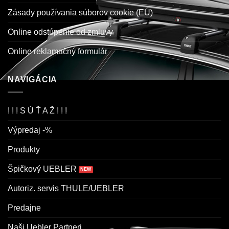
Zásady používania súborov cookie (EÚ)
Online odstúpenie od zmluvy
Online reklamačný formulár
NAVIGÁCIA
! ! ! S Ú Ť A Ž ! ! !
Výpredaj -%
Produkty
Špičkový UEBLER
Autoriz. servis THULE/UEBLER
Predajne
Naši Uebler Partneri