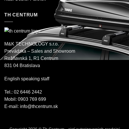
TH CENTRUM
M&K TECHNOLOGY s.r.o.
Prevádzka – Sales and Showroom
Rožňavská 1, R1 Centrum
831 04 Bratislava
English speaking staff
Tel.: 02 6446 2442
Mobil: 0903 769 699
E-mail:
info@thcentrum.sk
Copyright 2026 © Th Centrum - sieť autorizovaných predajní