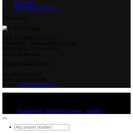
Predajne
Naši Uebler Partneri
Th centrum
M&K TECHNOLOGY s.r.o.
Prevádzka – Sales and Showroom
Rožňavská 1, R1 Centrum
831 04 Bratislava
English speaking staff
Tel.: 02 6446 2442
Mobil: 0903 769 699
E-mail:
info@thcentrum.sk
Copyright 2026 © Th Centrum - sieť autorizovaných predajní
Thule a Uebler na Slovensku. Strešné nosiče, boxy, nosiče
lyží a bicyklov Thule.
Dizajn:
BugesWeb
-
WordPress weby
a
eshopy
Hľadať: