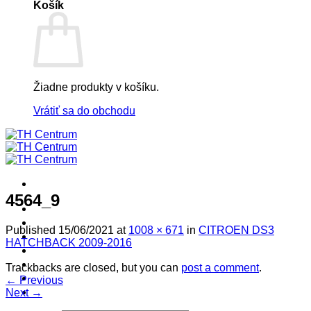
Košík
Žiadne produkty v košíku.
Vrátiť sa do obchodu
4564_9
! ! ! S Ú Ť A Ž ! ! !
Výpredaj -%
Published
15/06/2021
at
1008 × 671
in
CITROEN DS3
Produkty
HATCHBACK 2009-2016
Špičkový UEBLER
Autoriz. servis THULE/UEBLER
Trackbacks are closed, but you can
post a comment
.
Predajne
←
Previous
Naši Uebler Partneri
Next
→