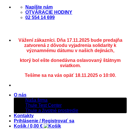
Skip
Napíšte nám
to
OTVÁRACIE HODINY
content
02 554 14 699
Vážení zákazníci. Dňa 17.11.2025 bude predajňa
zatvorená z dôvodu vyjadrenia solidarity k
významnému dátumu v našich dejinách,
ktorý bol ešte donedávna oslavovaný štátnym
sviatkom.
Tešíme sa na vás opäť 18.11.2025 o 10:00.
O nás
Naša firma
Thule Test Center
Thule a životné prostredie
Kontakty
Prihlásenie / Registrovať sa
Košík /
0,00
€