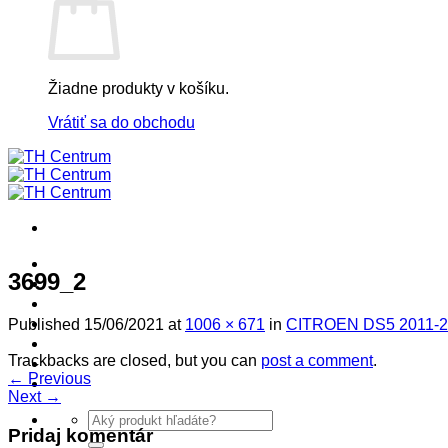
Žiadne produkty v košíku.
Vrátiť sa do obchodu
! ! ! S Ú Ť A Ž ! ! !
3699_2
Výpredaj -%
Produkty
Špičkový UEBLER
Published
15/06/2021
at
1006 × 671
in
CITROEN DS5 2011-2
Autoriz. servis THULE/UEBLER
Trackbacks are closed, but you can
post a comment
.
Predajne
←
Previous
Naši Uebler Partneri
Next
→
Hľadať:
Pridaj komentár