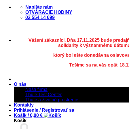
Skip
Napíšte nám
to
OTVÁRACIE HODINY
content
02 554 14 699
Vážení zákazníci. Dňa 17.11.2025 bude predaj
solidarity k významnému dátumu
ktorý bol ešte donedávna oslavov
Tešíme sa na vás opäť 18.1
O nás
Naša firma
Thule Test Center
Thule a životné prostredie
Kontakty
Prihlásenie / Registrovať sa
Košík /
0,00
€
Košík