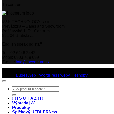
Th centrum
M&K TECHNOLOGY s.r.o.
Prevádzka – Sales and Showroom
Rožňavská 1, R1 Centrum
831 04 Bratislava
English speaking staff
Tel.: 02 6446 2442
Mobil: 0903 769 699
E-mail:
info@thcentrum.sk
Copyright 2026 © Th Centrum - sieť autorizovaných predajní Th
Dizajn:
BugesWeb
-
WordPress weby
a
eshopy
Hľadať:
! ! ! S Ú Ť A Ž ! ! !
Výpredaj -%
Produkty
Špičkový UEBLER