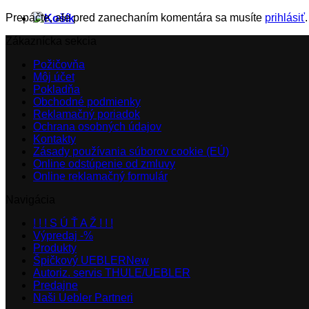
Prepáčte, ale pred zanechaním komentára sa musíte
prihlásiť
.
Zákaznícka sekcia
Požičovňa
Môj účet
Pokladňa
Obchodné podmienky
Reklamačný poriadok
Ochrana osobných údajov
Kontakty
Zásady používania súborov cookie (EÚ)
Online odstúpenie od zmluvy
Online reklamačný formulár
Navigácia
! ! ! S Ú Ť A Ž ! ! !
Výpredaj -%
Produkty
Špičkový UEBLER
Autoriz. servis THULE/UEBLER
Predajne
Naši Uebler Partneri