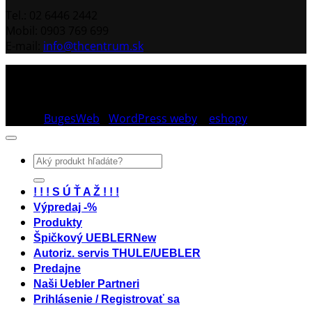
Tel.: 02 6446 2442
Mobil: 0903 769 699
E-mail:
info@thcentrum.sk
Copyright 2026 © Th Centrum - sieť autorizovaných
predajní Thule a Uebler na Slovensku. Strešné nosiče,
boxy, nosiče lyží a bicyklov Thule.
Dizajn:
BugesWeb
-
WordPress weby
a
eshopy
Hľadať:
! ! ! S Ú Ť A Ž ! ! !
Výpredaj -%
Produkty
Špičkový UEBLER
Autoriz. servis THULE/UEBLER
Predajne
Naši Uebler Partneri
Prihlásenie / Registrovať sa