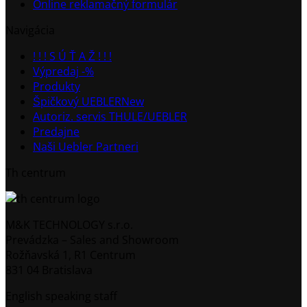
Online reklamačný formulár
Navigácia
! ! ! S Ú Ť A Ž ! ! !
Výpredaj -%
Produkty
Špičkový UEBLER
Autoriz. servis THULE/UEBLER
Predajne
Naši Uebler Partneri
Th centrum
M&K TECHNOLOGY s.r.o.
Prevádzka – Sales and Showroom
Rožňavská 1, R1 Centrum
831 04 Bratislava
English speaking staff