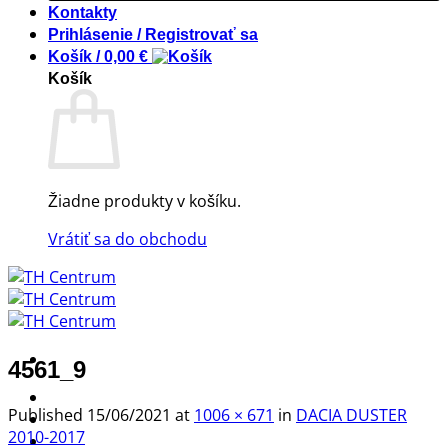
Kontakty
Prihlásenie / Registrovať sa
Košík /
0,00
€
Košík
Žiadne produkty v košíku.
Vrátiť sa do obchodu
4561_9
! ! ! S Ú Ť A Ž ! ! !
Published
15/06/2021
at
1006 × 671
in
DACIA DUSTER
Výpredaj -%
2010-2017
Produkty