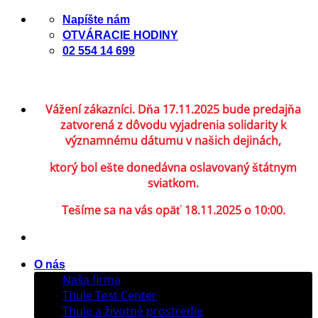
Skip
Napíšte nám
to
OTVÁRACIE HODINY
content
02 554 14 699
Vážení zákazníci. Dňa 17.11.2025 bude predajňa
zatvorená z dôvodu vyjadrenia solidarity k
významnému dátumu v našich dejinách,
ktorý bol ešte donedávna oslavovaný štátnym
sviatkom.
Tešíme sa na vás opäť 18.11.2025 o 10:00.
O nás
Naša firma
Thule Test Center
Thule a životné prostredie