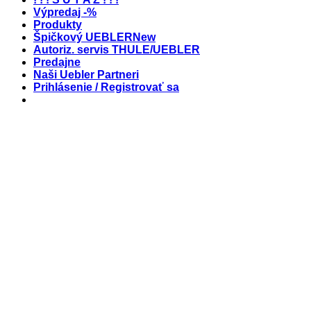
Výpredaj -%
Produkty
Špičkový UEBLER
Autoriz. servis THULE/UEBLER
Predajne
Naši Uebler Partneri
Prihlásenie / Registrovať sa