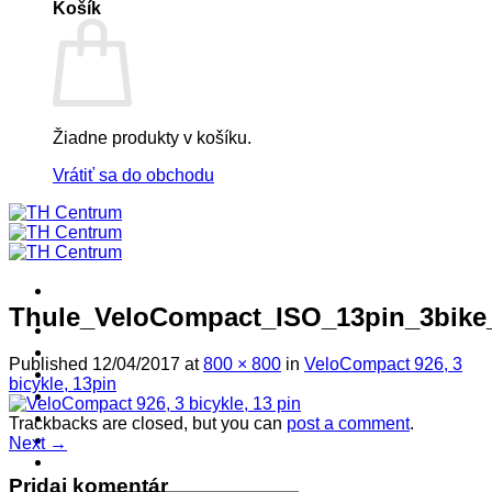
Košík
Žiadne produkty v košíku.
Vrátiť sa do obchodu
Thule_VeloCompact_ISO_13pin_3bike
! ! ! S Ú Ť A Ž ! ! !
Výpredaj -%
Published
12/04/2017
at
800 × 800
in
VeloCompact 926, 3
Produkty
bicykle, 13pin
Špičkový UEBLER
Autoriz. servis THULE/UEBLER
Trackbacks are closed, but you can
post a comment
.
Predajne
Next
→
Naši Uebler Partneri
Pridaj komentár