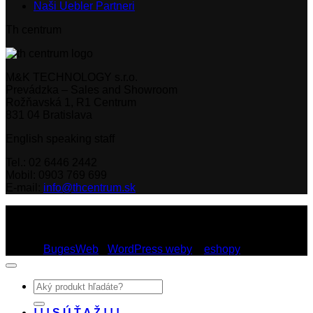
Naši Uebler Partneri
Th centrum
M&K TECHNOLOGY s.r.o.
Prevádzka – Sales and Showroom
Rožňavská 1, R1 Centrum
831 04 Bratislava
English speaking staff
Tel.: 02 6446 2442
Mobil: 0903 769 699
E-mail:
info@thcentrum.sk
Copyright 2026 © Th Centrum - sieť autorizovaných predajní
Thule a Uebler na Slovensku. Strešné nosiče, boxy, nosiče
lyží a bicyklov Thule.
Dizajn:
BugesWeb
-
WordPress weby
a
eshopy
Hľadať:
! ! ! S Ú Ť A Ž ! ! !