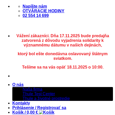
Skip
Napíšte nám
to
OTVÁRACIE HODINY
content
02 554 14 699
Vážení zákazníci. Dňa 17.11.2025 bude predajňa
zatvorená z dôvodu vyjadrenia solidarity k
významnému dátumu v našich dejinách,
ktorý bol ešte donedávna oslavovaný štátnym
sviatkom.
Tešíme sa na vás opäť 18.11.2025 o 10:00.
O nás
Naša firma
Thule Test Center
Thule a životné prostredie
Kontakty
Prihlásenie / Registrovať sa
Košík /
0,00
€