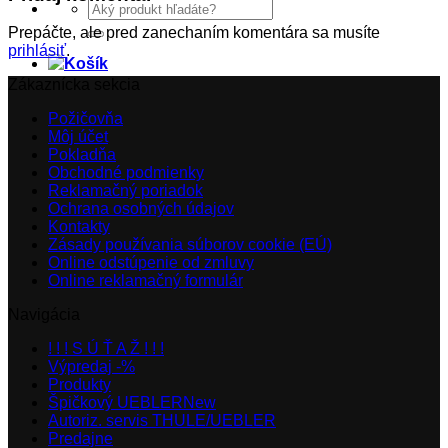
Hľadať:
Prepáčte, ale pred zanechaním komentára sa musíte
prihlásiť
.
Zákaznícka sekcia
Požičovňa
Môj účet
Pokladňa
Obchodné podmienky
Reklamačný poriadok
Ochrana osobných údajov
Kontakty
Zásady používania súborov cookie (EÚ)
Online odstúpenie od zmluvy
Online reklamačný formulár
Navigácia
! ! ! S Ú Ť A Ž ! ! !
Výpredaj -%
Produkty
Špičkový UEBLER
Autoriz. servis THULE/UEBLER
Predajne