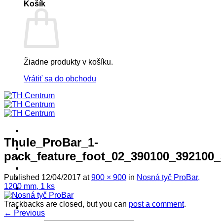
Košík
Žiadne produkty v košíku.
Vrátiť sa do obchodu
Thule_ProBar_1-
! ! ! S Ú Ť A Ž ! ! !
pack_feature_foot_02_390100_392100
Výpredaj -%
Produkty
Published
12/04/2017
at
900 × 900
in
Nosná tyč ProBar,
Špičkový UEBLER
1200 mm, 1 ks
Autoriz. servis THULE/UEBLER
Predajne
Trackbacks are closed, but you can
post a comment
.
Naši Uebler Partneri
←
Previous