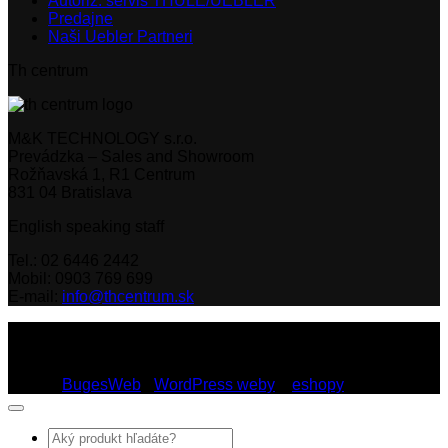
Autoriz. servis THULE/UEBLER
Predajne
Naši Uebler Partneri
Th centrum
M&K TECHNOLOGY s.r.o.
Prevádzka – Sales and Showroom
Rožňavská 1, R1 Centrum
831 04 Bratislava
English speaking staff
Tel.: 02 6446 2442
Mobil: 0903 769 699
E-mail:
info@thcentrum.sk
Copyright 2026 © Th Centrum - sieť autorizovaných predajní
Thule a Uebler na Slovensku. Strešné nosiče, boxy, nosiče
lyží a bicyklov Thule.
Dizajn:
BugesWeb
-
WordPress weby
a
eshopy
Hľadať: