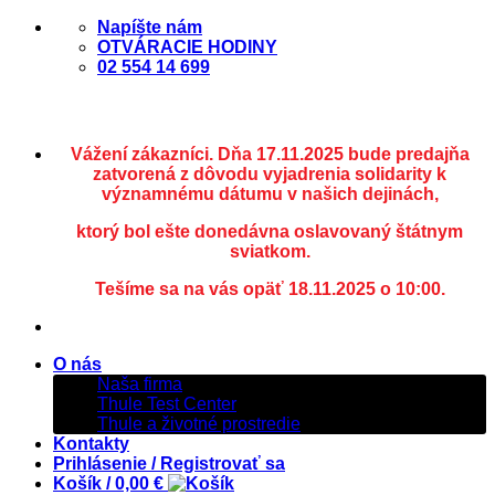
Skip
Napíšte nám
to
OTVÁRACIE HODINY
content
02 554 14 699
Vážení zákazníci. Dňa 17.11.2025 bude predajňa
zatvorená z dôvodu vyjadrenia solidarity k
významnému dátumu v našich dejinách,
ktorý bol ešte donedávna oslavovaný štátnym
sviatkom.
Tešíme sa na vás opäť 18.11.2025 o 10:00.
O nás
Naša firma
Thule Test Center
Thule a životné prostredie
Kontakty
Prihlásenie / Registrovať sa
Košík /
0,00
€