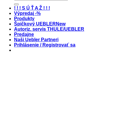
! ! ! S Ú Ť A Ž ! ! !
Výpredaj -%
Produkty
Špičkový UEBLER
Autoriz. servis THULE/UEBLER
Predajne
Naši Uebler Partneri
Prihlásenie / Registrovať sa