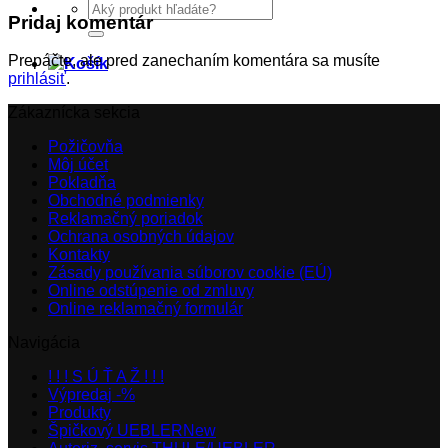
Hľadať:
Pridaj komentár
Prepáčte, ale pred zanechaním komentára sa musíte
prihlásiť
.
Zákaznícka sekcia
Požičovňa
Môj účet
Pokladňa
Obchodné podmienky
Reklamačný poriadok
Ochrana osobných údajov
Kontakty
Zásady používania súborov cookie (EÚ)
Online odstúpenie od zmluvy
Online reklamačný formulár
Navigácia
! ! ! S Ú Ť A Ž ! ! !
Výpredaj -%
Produkty
Špičkový UEBLER