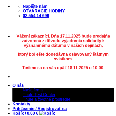
Skip
Napíšte nám
to
OTVÁRACIE HODINY
content
02 554 14 699
Vážení zákazníci. Dňa 17.11.2025 bude predajňa
zatvorená z dôvodu vyjadrenia solidarity k
významnému dátumu v našich dejinách,
ktorý bol ešte donedávna oslavovaný štátnym
sviatkom.
Tešíme sa na vás opäť 18.11.2025 o 10:00.
O nás
Naša firma
Thule Test Center
Thule a životné prostredie
Kontakty
Prihlásenie / Registrovať sa
Košík /
0,00
€