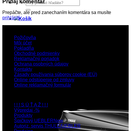
Pridaj komentár
Hľadať:
Prepáčte, ale pred zanechaním komentára sa musíte
prihlásiť
.
Zákaznícka sekcia
Požičovňa
Môj účet
Pokladňa
Obchodné podmienky
Reklamačný poriadok
Ochrana osobných údajov
Kontakty
Zásady používania súborov cookie (EÚ)
Online odstúpenie od zmluvy
Online reklamačný formulár
Navigácia
! ! ! S Ú Ť A Ž ! ! !
Výpredaj -%
Produkty
Špičkový UEBLER
Autoriz. servis THULE/UEBLER