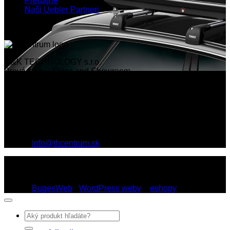
Predajne
Naši Uebler Partneri
Th centrum
M&K TECHNOLOGY s.r.o.
Prevádzka – Sales and Showroom
Rožňavská 1, R1 Centrum
831 04 Bratislava
English speaking staff
Tel.: 02 6446 2442
Mobil: 0903 769 699
E-mail:
info@thcentrum.sk
Copyright 2026 © Th Centrum - sieť autorizovaných predajní
Thule a Uebler na Slovensku. Strešné nosiče, boxy, nosiče
lyží a bicyklov Thule.
Dizajn:
BugesWeb
-
WordPress weby
a
eshopy
Hľadať: