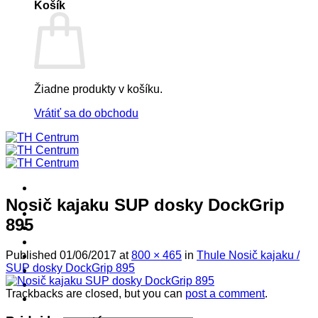
Košík
Žiadne produkty v košíku.
Vrátiť sa do obchodu
Nosič kajaku SUP dosky DockGrip
! ! ! S Ú Ť A Ž ! ! !
895
Výpredaj -%
Produkty
Published
01/06/2017
at
800 × 465
in
Thule Nosič kajaku /
Špičkový UEBLER
SUP dosky DockGrip 895
Autoriz. servis THULE/UEBLER
Predajne
Trackbacks are closed, but you can
post a comment
.
Naši Uebler Partneri